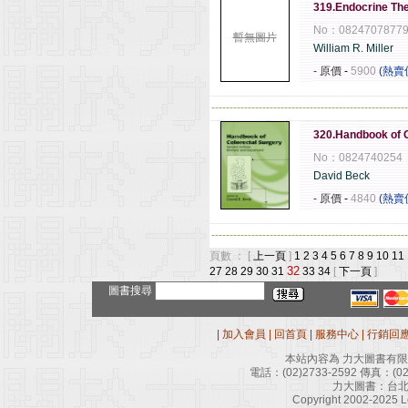
319.Endocrine The
No：0824707877
暫無圖片
William R. Miller
- 原價
-
5900
(熱賣
------------------------------------------------------
320.Handbook of C
No：0824740254
David Beck
- 原價
-
4840
(熱賣
------------------------------------------------------
頁數 ： [
上一頁
]
1
2
3
4
5
6
7
8
9
10
11
32
27
28
29
30
31
33
34
[
下一頁
]
圖書搜尋
|
加入會員
|
回首頁
|
服務中心
|
行銷回
本站內容為 力大圖書有
電話：
(02)2733-2592
傳真：
(0
力大圖書：台北
Copyright 2002-2025 Le