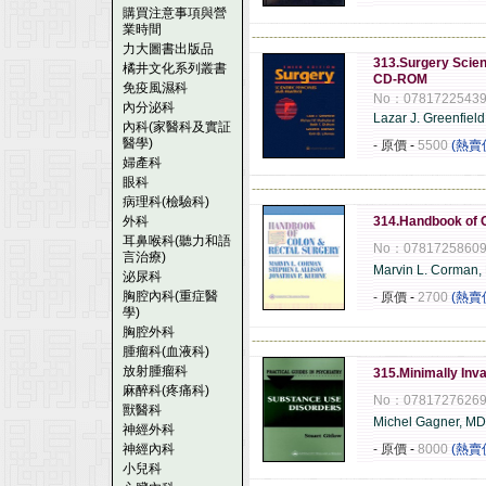
購買注意事項與營
業時間
------------------------------------------------------
力大圖書出版品
313.Surgery Scient
橘井文化系列叢書
CD-ROM
免疫風濕科
No：0781722543
內分泌科
Lazar J. Greenfiel
內科(家醫科及實証
醫學)
- 原價
-
5500
(熱賣
婦產科
眼科
------------------------------------------------------
病理科(檢驗科)
外科
314.Handbook of C
耳鼻喉科(聽力和語
No：0781725860
言治療)
Marvin L. Corman,
泌尿科
胸腔內科(重症醫
- 原價
-
2700
(熱賣
學)
胸腔外科
------------------------------------------------------
腫瘤科(血液科)
放射腫瘤科
315.Minimally Inv
麻醉科(疼痛科)
No：0781727626
獸醫科
Michel Gagner, MD
神經外科
神經內科
- 原價
-
8000
(熱賣
小兒科