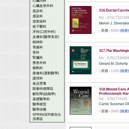
心臟內科
------------------------------------------------------
心臟血管外科
316.Ductal Carcin
急診科
感染科
No：0781732239
放射線科
Melvin J. Silverste
核子醫科
- 原價
-
6000
(熱賣
牙科(口腔外科)
皮膚科(醫學美容)
精神科
------------------------------------------------------
胃腸科
317.The Washingto
骨科
腎臟科
No：0781733898
整形外科
Gerard M. Doherty
藥劑科
- 原價
-
1200
(熱賣
復健科(運動醫學)
護理科
------------------------------------------------------
食品營養
限量特價專區
318.Wound Care A 
Professionals Ha
解剖學(組織學)
No：0781774446
基礎醫學科
Carrie Sussman D
醫學模型
醫學掛圖
- 原價
-
3960
(熱賣
SPRINGER庫存出
清專區
------------------------------------------------------