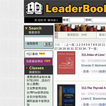
帳號
密碼
derbook.com.tw
歡迎使用 國民旅遊卡！！
▼
Search
圖書搜尋
■
書籍類別：外科
書籍
■
-
進階搜尋
頁數 ： [
上一頁
]
1
2
3
4
5
6
7
8
9
10
11
32
27
28
29
30
31
33
34
[
下一頁
]
代訂書籍
311.Atlas of Liver
No：0721695515
加購書籍專區
Ernesto P. Molment
▼
Classes
- 原價
-
7000
(熱賣
圖書類別
運費(購買金額未滿
NT$1000，請自行
------------------------------------------------------
加上運費)
312.The Thyroid A
文化幣使用須知
台灣Pay使用須知
No：0781721938
全支付使用須知
Lewis E. Braverm
國民旅遊卡使用須
知
- 原價
-
6000
(熱賣