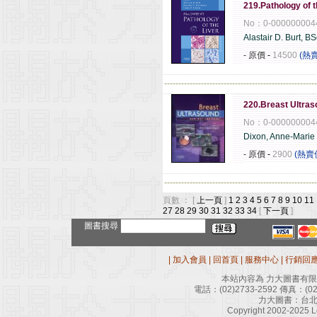
219.Pathology of t
No：0-000000004
Alastair D. Burt, B
- 原價
-
14500
(熱
------------------------------------------------------
220.Breast Ultra
No：0-000000004
Dixon, Anne-Marie
- 原價
-
2900
(熱賣
------------------------------------------------------
頁數 ： [
上一頁
]
1
2
3
4
5
6
7
8
9
10
11
27
28
29
30
31
32
33
34
[
下一頁
]
圖書搜尋
|
加入會員
|
回首頁
|
服務中心
|
行銷回
本站內容為 力大圖書有
電話：
(02)2733-2592
傳真：
(0
力大圖書：台北
Copyright 2002-2025 Le