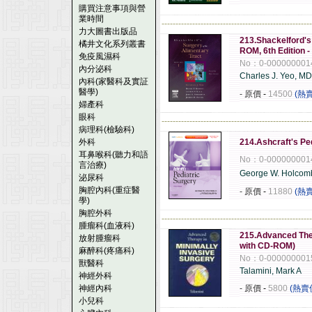
購買注意事項與營
業時間
------------------------------------------------------
力大圖書出版品
213.Shackelford's
橘井文化系列叢書
ROM, 6th Edition
免疫風濕科
No：0-000000001
內分泌科
Charles J. Yeo, MD
內科(家醫科及實証
醫學)
- 原價
-
14500
(熱
婦產科
眼科
------------------------------------------------------
病理科(檢驗科)
外科
214.Ashcraft's Pe
耳鼻喉科(聽力和語
No：0-000000001
言治療)
George W. Holcomb,
泌尿科
胸腔內科(重症醫
- 原價
-
11880
(熱
學)
胸腔外科
------------------------------------------------------
腫瘤科(血液科)
215.Advanced Ther
放射腫瘤科
with CD-ROM)
麻醉科(疼痛科)
No：0-000000001
獸醫科
Talamini, Mark A
神經外科
神經內科
- 原價
-
5800
(熱賣
小兒科