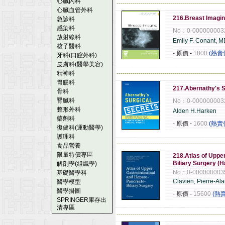
心臟內科
------------------------------------------------------
心臟血管外科
216.Breast Imagin
急診科
感染科
No：0-000000003
放射線科
Emily F. Conant, 
核子醫科
- 原價
-
1800
(熱賣
牙科(口腔外科)
皮膚科(醫學美容)
精神科
------------------------------------------------------
胃腸科
217.Abernathy's S
骨科
腎臟科
No：0-000000003
整形外科
Alden H.Harken
藥劑科
- 原價
-
1600
(熱賣
復健科(運動醫學)
護理科
------------------------------------------------------
食品營養
限量特價專區
218.Atlas of Uppe
Biliary Surgery (
解剖學(組織學)
No：0-000000003
基礎醫學科
Clavien, Pierre-Ala
醫學模型
醫學掛圖
- 原價
-
15600
(熱
SPRINGER庫存出
清專區
------------------------------------------------------