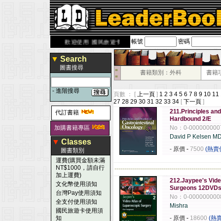
帳號
密碼
rbook.com.tw
歡迎使用 國民旅遊卡！！
▼
Search
圖書搜尋
■
書籍類別：外科
書籍
■
-
進階搜尋
頁數 ： [
上一頁
]
1
2
3
4
5
6
7
8
9
10
11
27
28
29
30
31
32
33
34
[
下一頁
]
211.Principles and
代訂書籍
Hardbound 2/E
加購書籍專區
No：0-000000000
David P Kelsen M
▼
Classes
- 原價
-
7500
(熱賣
圖書類別
運費(購買金額未滿
NT$1000，請自行
------------------------------------------------------
加上運費)
212.Jaypee's Vide
文化幣使用須知
Surgeons 12DVDs
台灣Pay使用須知
No：0-000000000
全支付使用須知
Mishra
國民旅遊卡使用須
知
- 原價
-
18600
(熱