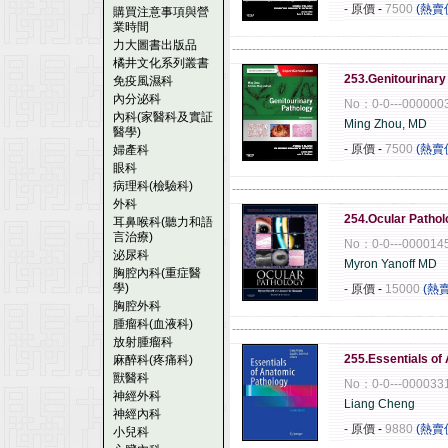
- 原價
-
7500
(熱賣
購買注意事項與營
業時間
力大圖書出版品
------------------------------------------------------
橘井文化系列叢書
253.Genitourinary 
免疫風濕科
內分泌科
No：0-0---000000
內科(家醫科及實証
Ming Zhou, MD
醫學)
- 原價
-
7500
(熱賣
婦產科
眼科
病理科(檢驗科)
------------------------------------------------------
外科
254.Ocular Patholo
耳鼻喉科(聽力和語
言治療)
No：0-0---000014
泌尿科
Myron Yanoff MD
胸腔內科(重症醫
學)
- 原價
-
15000
(熱
胸腔外科
腫瘤科(血液科)
------------------------------------------------------
放射腫瘤科
255.Essentials of
麻醉科(疼痛科)
獸醫科
No：0-0---000033
神經外科
Liang Cheng
神經內科
- 原價
-
9880
(熱賣
小兒科