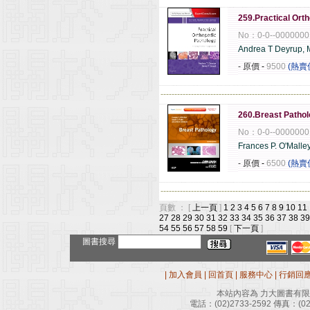
259.Practical Ort
No：0-0--0000000
Andrea T Deyrup,
- 原價
-
9500
(熱賣
------------------------------------------------------
260.Breast Pathol
No：0-0--0000000
Frances P. O'Malle
- 原價
-
6500
(熱賣
------------------------------------------------------
頁數 ： [
上一頁
]
1
2
3
4
5
6
7
8
9
10
11
27
28
29
30
31
32
33
34
35
36
37
38
39
54
55
56
57
58
59
[
下一頁
]
圖書搜尋
|
加入會員
|
回首頁
|
服務中心
|
行銷回
本站內容為 力大圖書有
電話：
(02)2733-2592
傳真：
(0