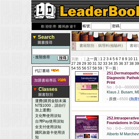
帳號
密碼
rbook.com.tw
歡迎使用 國民旅遊卡！！
▼
Search
圖書搜尋
■
書籍類別：病理科(檢驗科)
書籍
■
-
進階搜尋
頁數 ： [
上一頁
]
1
2
3
4
5
6
7
8
9
10
11
27
28
29
30
31
32
33
34
35
36
37
38
39
54
55
56
57
58
59
[
下一頁
]
代訂書籍
251.Dermatopathol
Diagnostic Patholo
加購書籍專區
Print
No：0-0---000000
▼
Classes
Klaus J. Busam, M
圖書類別
- 原價
-
6500
(熱賣
運費(購買金額未滿
NT$1000，請自行
加上運費)
------------------------------------------------------
文化幣使用須知
252.Intraoperative
台灣Pay使用須知
Foundations in Di
全支付使用須知
No：0-0---000000
國民旅遊卡使用須
Alberto M Marchev
知