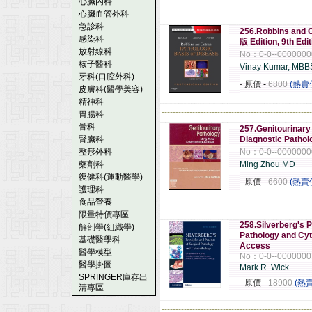
心臟內科
心臟血管外科
------------------------------------------------------
急診科
256.Robbins and C
感染科
版 Edition, 9th Edit
放射線科
No：0-0--0000000
核子醫科
Vinay Kumar, MBB
牙科(口腔外科)
- 原價
-
6800
(熱賣
皮膚科(醫學美容)
精神科
------------------------------------------------------
胃腸科
骨科
257.Genitourinary
腎臟科
Diagnostic Pathol
整形外科
No：0-0--0000000
藥劑科
Ming Zhou MD
復健科(運動醫學)
- 原價
-
6600
(熱賣
護理科
食品營養
------------------------------------------------------
限量特價專區
258.Silverberg's P
解剖學(組織學)
Pathology and Cyt
基礎醫學科
Access
醫學模型
No：0-0--0000000
醫學掛圖
Mark R. Wick
SPRINGER庫存出
- 原價
-
18900
(熱
清專區
------------------------------------------------------