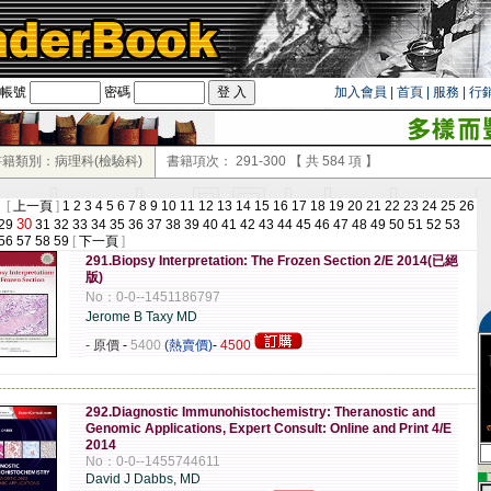
帳號
密碼
加入會員
|
首頁
|
服務
|
行
書籍類別：病理科(檢驗科)
書籍項次：
291-300
【 共
584
項 】
 [
上一頁
]
1
2
3
4
5
6
7
8
9
10
11
12
13
14
15
16
17
18
19
20
21
22
23
24
25
26
30
29
31
32
33
34
35
36
37
38
39
40
41
42
43
44
45
46
47
48
49
50
51
52
53
56
57
58
59
[
下一頁
]
291.Biopsy Interpretation: The Frozen Section 2/E 2014(已絕
版)
No：0-0--1451186797
Jerome B Taxy MD
- 原價
-
5400
(熱賣價)
-
4500
-------------------------------------------------------------------------------------------------------------
292.Diagnostic Immunohistochemistry: Theranostic and
Genomic Applications, Expert Consult: Online and Print 4/E
2014
No：0-0--1455744611
▄
David J Dabbs, MD