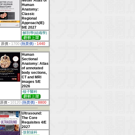
Netter Atlas of
Human
Anatomy:
Classic
Regional
Approach(IE)
9/E 2027
-解剖學(組織學)
原價
-
1700
(熱賣價)
-
1440
--------------------------------
Human
Sectional
Anatomy: Atlas
of annotated
body sections,
CT and MRI
images 5/E
2026
-核子醫科
原價
-
10120
(熱賣價)
-
8800
--------------------------------
Ultrasound:
The Core
Requisites 4/E
2027
-放射線科