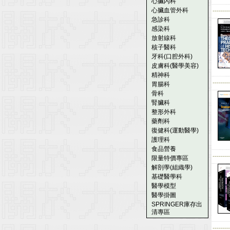
心臟內科
心臟血管外科
--------
急診科
感染科
放射線科
核子醫科
牙科(口腔外科)
皮膚科(醫學美容)
精神科
--------
胃腸科
骨科
腎臟科
整形外科
藥劑科
復健科(運動醫學)
護理科
食品營養
--------
限量特價專區
解剖學(組織學)
基礎醫學科
醫學模型
醫學掛圖
SPRINGER庫存出
清專區
--------