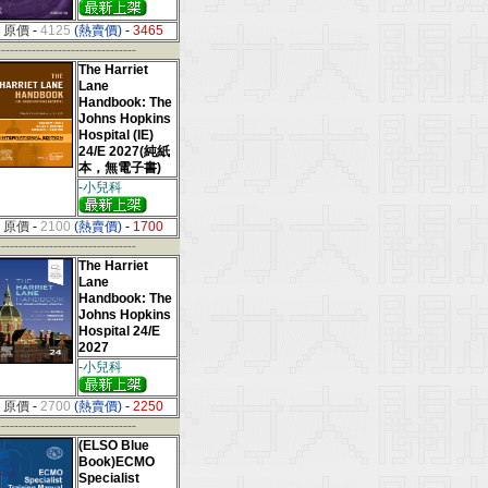
原價
-
4125
(熱賣價)
-
3465
--------------------------------
The Harriet
Lane
Handbook: The
Johns Hopkins
Hospital (IE)
24/E 2027(純紙
本，無電子書)
-小兒科
原價
-
2100
(熱賣價)
-
1700
--------------------------------
The Harriet
Lane
Handbook: The
Johns Hopkins
Hospital 24/E
2027
-小兒科
原價
-
2700
(熱賣價)
-
2250
--------------------------------
(ELSO Blue
Book)ECMO
Specialist