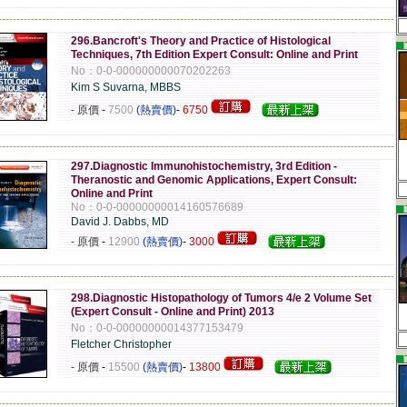
-------------------------------------------------------------------------------------------------------------
296.Bancroft's Theory and Practice of Histological
▄
Techniques, 7th Edition Expert Consult: Online and Print
No：0-0-000000000070202263
Kim S Suvarna, MBBS
- 原價
-
7500
(熱賣價)
-
6750
-------------------------------------------------------------------------------------------------------------
297.Diagnostic Immunohistochemistry, 3rd Edition -
Theranostic and Genomic Applications, Expert Consult:
Online and Print
▄
No：0-0-00000000014160576689
David J. Dabbs, MD
- 原價
-
12900
(熱賣價)
-
3000
-------------------------------------------------------------------------------------------------------------
298.Diagnostic Histopathology of Tumors 4/e 2 Volume Set
(Expert Consult - Online and Print) 2013
No：0-0-00000000014377153479
Fletcher Christopher
▄
- 原價
-
15500
(熱賣價)
-
13800
-------------------------------------------------------------------------------------------------------------