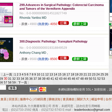
299.Advances in Surgical Pathology: Colorectal Carcinoma
and Tumors of the Vermiform Appendix
No：0-0-00000000014511827749
Rhonda Yantiss MD
▄
- 原價
-
4900
(熱賣價)
-
4050
-------------------------------------------------------------------------------------------------------------
300.Diagnostic Pathology: Transplant Pathology
No：0-0-00000000019318849529
Anthony Chang MD ,
- 原價
-
9500
(熱賣價)
-
8500
-------------------------------------------------------------------------------------------------------------
 [
上一頁
]
1
2
3
4
5
6
7
8
9
10
11
12
13
14
15
16
17
18
19
20
21
22
23
24
25
26
30
29
31
32
33
34
35
36
37
38
39
40
41
42
43
44
45
46
47
48
49
50
51
52
53
56
57
58
59
[
下一頁
]
本網站購物機制使用
SSL+
加密技術，請
入會員
|
回首頁
|
服務中心
|
行銷回應
|
購物須知
|
會員條款
|
關於力大
|
權益申明
|
合作
本站內容為 力大圖書有限公司 所有，未經同意，請勿任意引用轉載
電話：
(02)2733-2592
傳真：
(02)2732-5743
E-mail：
leaderbookco@gmail.com