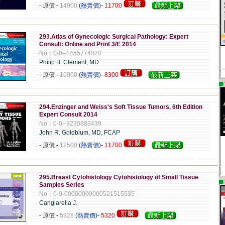
- 原價
-
14000
(熱賣價)
-
11700
-------------------------------------------------------------------------------------------------------------
293.Atlas of Gynecologic Surgical Pathology: Expert
Consult: Online and Print 3/E 2014
No：0-0--1455774820
Philip B. Clement, MD
- 原價
-
10000
(熱賣價)
-
8300
▄
-------------------------------------------------------------------------------------------------------------
294.Enzinger and Weiss's Soft Tissue Tumors, 6th Edition
Expert Consult 2014
No：0-0--3230883439
John R. Goldblum, MD, FCAP
- 原價
-
12500
(熱賣價)
-
11700
-------------------------------------------------------------------------------------------------------------
295.Breast Cytohistology Cytohistology of Small Tissue
▄
Samples Series
No：0-0-00000000000521515535
Cangiarella J.
- 原價
-
5928
(熱賣價)
-
5320