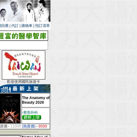
銷回應
|
代訂
|
購物車
|
預訂清單
歡迎使用國民旅遊卡
The Anatomy of
Beauty 2026
-整形外科
原價
-
11000
(熱賣價)
-
9500
--------------------------------