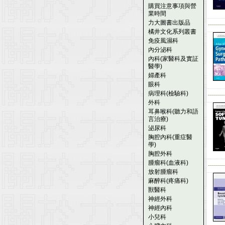
購買注意事項與營
業時間
力大圖書出版品
--------
橘井文化系列叢書
免疫風濕科
內分泌科
內科(家醫科及實証
醫學)
婦產科
眼科
病理科(檢驗科)
--------
外科
耳鼻喉科(聽力和語
言治療)
泌尿科
胸腔內科(重症醫
學)
胸腔外科
腫瘤科(血液科)
--------
放射腫瘤科
麻醉科(疼痛科)
獸醫科
神經外科
神經內科
小兒科