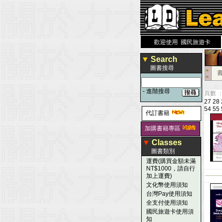
 大 醫 學 圖 書 網
www.leaderbook.com.tw
歡迎使用 國民旅遊卡！！
▼
Search
圖書搜尋
■
■
-
進階搜尋
頁數 ：
27
28
54
55
代訂書籍
加購書籍專區
▼
Classes
圖書類別
運費(購買金額未滿
NT$1000，請自行
--------
加上運費)
文化幣使用須知
台灣Pay使用須知
全支付使用須知
國民旅遊卡使用須
知