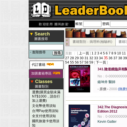
帳號
密碼
erbook.com.tw
歡迎使用 國民旅遊卡！！
▼
Search
圖書搜尋
■
書籍類別：病理科(檢驗科)
書籍
■
-
進階搜尋
頁數 ： [
上一頁
]
1
2
3
4
5
6
7
8
9
10
11
35
27
28
29
30
31
32
33
34
36
37
38
39
54
55
56
57
58
59
[
下一頁
]
代訂書籍
341.陰道鏡臨床相
加購書籍專區
No：0-000000000
▼
Classes
鐘坤井 醫師
圖書類別
- 原價
-
2000
(熱賣
運費(購買金額未滿
NT$1000，請自行
------------------------------------------------------
加上運費)
文化幣使用須知
342.The Diagnosis
台灣Pay使用須知
Edition 2012
全支付使用須知
No：0-000000000
國民旅遊卡使用須
Kevin Gatter
知