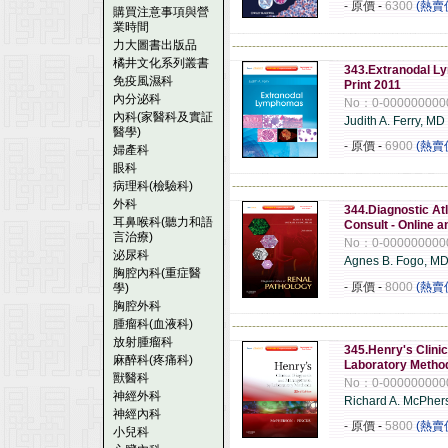
- 原價
-
6300
(熱賣
購買注意事項與營
業時間
力大圖書出版品
------------------------------------------------------
橘井文化系列叢書
343.Extranodal Ly
免疫風濕科
Print 2011
內分泌科
No：0-000000000
內科(家醫科及實証
Judith A. Ferry, MD
醫學)
- 原價
-
6900
(熱賣
婦產科
眼科
病理科(檢驗科)
------------------------------------------------------
外科
344.Diagnostic Atl
耳鼻喉科(聽力和語
Consult - Online 
言治療)
No：0-000000000
泌尿科
Agnes B. Fogo, M
胸腔內科(重症醫
- 原價
-
8000
(熱賣
學)
胸腔外科
腫瘤科(血液科)
------------------------------------------------------
放射腫瘤科
345.Henry's Clini
麻醉科(疼痛科)
Laboratory Method
獸醫科
No：0-000000000
神經外科
Richard A. McPher
神經內科
- 原價
-
5800
(熱賣
小兒科