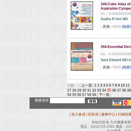
349.Color Atlas of 
Aspiration Cytopa
No：0-000000000
Sudha R Kini MD
- 原價
-
9500
(熱賣
------------------------------------------------------
350.Essential De
No：0-000000000
Sara Edward MD A
- 原價
-
5600
(熱賣
------------------------------------------------------
頁數 ： [
上一頁
]
1
2
3
4
5
6
7
8
9
10
11
35
27
28
29
30
31
32
33
34
36
37
38
39
54
55
56
57
58
59
[
下一頁
]
圖書搜尋
|
加入會員
|
回首頁
|
服務中心
|
行銷回
本站內容為 力大圖書有
電話：
(02)2733-2592
傳真：
(0