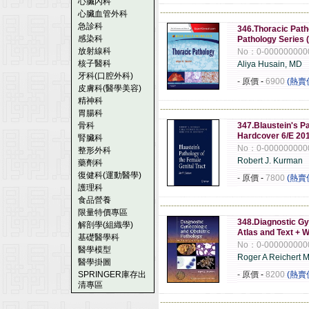
心臟內科
------------------------------------------------------
心臟血管外科
急診科
346.Thoracic Path
感染科
Pathology Series (
放射線科
No：0-000000000
核子醫科
Aliya Husain, MD
牙科(口腔外科)
- 原價
-
6900
(熱賣
皮膚科(醫學美容)
精神科
------------------------------------------------------
胃腸科
骨科
347.Blaustein's Pa
Hardcover 6/E 20
腎臟科
No：0-000000000
整形外科
Robert J. Kurman
藥劑科
復健科(運動醫學)
- 原價
-
7800
(熱賣
護理科
食品營養
------------------------------------------------------
限量特價專區
348.Diagnostic Gy
解剖學(組織學)
Atlas and Text + 
基礎醫學科
No：0-000000000
醫學模型
Roger A Reichert 
醫學掛圖
SPRINGER庫存出
- 原價
-
8200
(熱賣
清專區
------------------------------------------------------