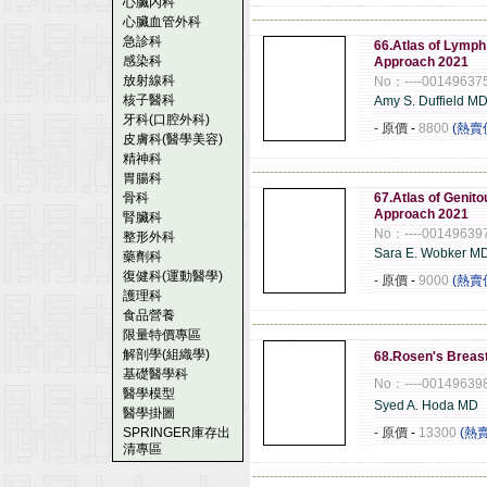
心臟內科
------------------------------------------------------
心臟血管外科
急診科
66.Atlas of Lymph
感染科
Approach 2021
放射線科
No：----00149637
核子醫科
Amy S. Duffield M
牙科(口腔外科)
- 原價
-
8800
(熱賣
皮膚科(醫學美容)
精神科
------------------------------------------------------
胃腸科
骨科
67.Atlas of Genit
Approach 2021
腎臟科
No：----00149639
整形外科
Sara E. Wobker 
藥劑科
復健科(運動醫學)
- 原價
-
9000
(熱賣
護理科
食品營養
------------------------------------------------------
限量特價專區
解剖學(組織學)
68.Rosen's Breast
基礎醫學科
No：----00149639
醫學模型
Syed A. Hoda MD
醫學掛圖
SPRINGER庫存出
- 原價
-
13300
(熱
清專區
------------------------------------------------------