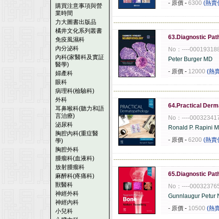
- 原價
-
6300
(熱賣
購買注意事項與營
業時間
力大圖書出版品
------------------------------------------------------
橘井文化系列叢書
63.Diagnostic Pat
免疫風濕科
內分泌科
No：----00019318
內科(家醫科及實証
Peter Burger MD
醫學)
- 原價
-
12000
(熱
婦產科
眼科
病理科(檢驗科)
------------------------------------------------------
外科
64.Practical Derm
耳鼻喉科(聽力和語
言治療)
No：----00032341
泌尿科
Ronald P. Rapini 
胸腔內科(重症醫
- 原價
-
6200
(熱賣
學)
胸腔外科
腫瘤科(血液科)
------------------------------------------------------
放射腫瘤科
65.Diagnostic Pat
麻醉科(疼痛科)
獸醫科
No：----00032376
神經外科
Gunnlaugur Petur 
神經內科
- 原價
-
10500
(熱
小兒科