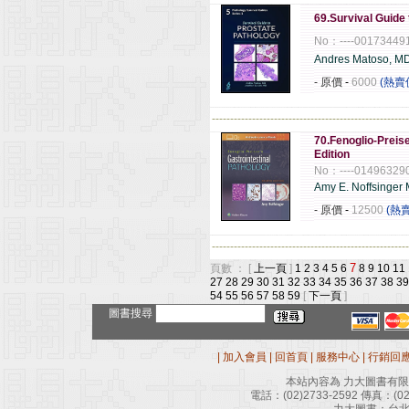
69.Survival Guide
No：----00173449
Andres Matoso, M
- 原價
-
6000
(熱賣
------------------------------------------------------
70.Fenoglio-Preise
Edition
No：----01496329
Amy E. Noffsinger
- 原價
-
12500
(熱
------------------------------------------------------
7
頁數 ： [
上一頁
]
1
2
3
4
5
6
8
9
10
11
27
28
29
30
31
32
33
34
35
36
37
38
39
54
55
56
57
58
59
[
下一頁
]
圖書搜尋
|
加入會員
|
回首頁
|
服務中心
|
行銷回
本站內容為 力大圖書有
電話：
(02)2733-2592
傳真：
(0