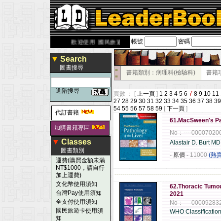
帳號
密碼
derbook.com.tw
歡迎使用 國民旅遊卡！！
▼
Search
圖書搜尋
■
書籍類別：病理科(檢驗科)
書籍
■
-
進階搜尋
7
頁數 ： [
上一頁
]
1
2
3
4
5
6
8
9
10
11
27
28
29
30
31
32
33
34
35
36
37
38
39
54
55
56
57
58
59
[
下一頁
]
代訂書籍
61.MacSween's Pat
加購書籍專區
No：----00007020
▼
Classes
Alastair D. Burt MD
圖書類別
- 原價
-
11000
(熱
運費(購買金額未滿
NT$1000，請自行
------------------------------------------------------
加上運費)
文化幣使用須知
62.Thoracic Tumou
台灣Pay使用須知
2021
全支付使用須知
No：----00009283
國民旅遊卡使用須
WHO Classification
知