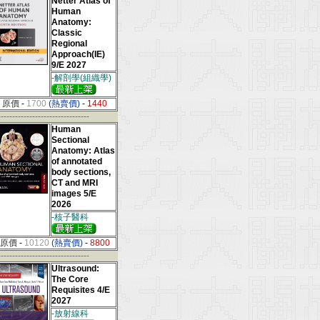
Netter Atlas of
Human
Anatomy:
Classic
Regional
Approach(IE)
9/E 2027
-解剖學(組織學)
原價
-
1700
(熱賣價)
-
1440
--------------------------------
Human
Sectional
Anatomy: Atlas
of annotated
body sections,
CT and MRI
images 5/E
2026
-核子醫科
原價
-
10120
(熱賣價)
-
8800
--------------------------------
Ultrasound:
The Core
Requisites 4/E
2027
-放射線科