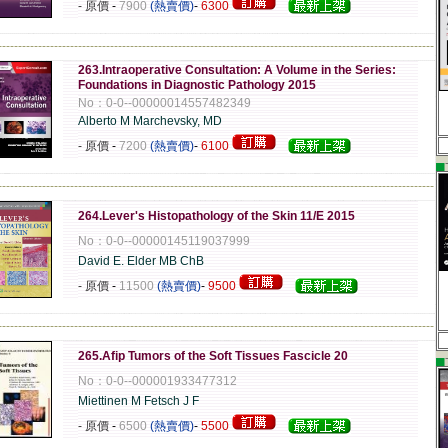
- 原價
-
7900
(熱賣價)
-
6300
-------------------------------------------------------------------------------------------------------------
263.Intraoperative Consultation: A Volume in the Series:
Foundations in Diagnostic Pathology 2015
No：0-0--00000014557482349
Alberto M Marchevsky, MD
- 原價
-
7200
(熱賣價)
-
6100
▄
-------------------------------------------------------------------------------------------------------------
264.Lever's Histopathology of the Skin 11/E 2015
No：0-0--00000145119037999
David E. Elder MB ChB
- 原價
-
11500
(熱賣價)
-
9500
-------------------------------------------------------------------------------------------------------------
265.Afip Tumors of the Soft Tissues Fascicle 20
▄
No：0-0--000001933477312
Miettinen M Fetsch J F
- 原價
-
6500
(熱賣價)
-
5500