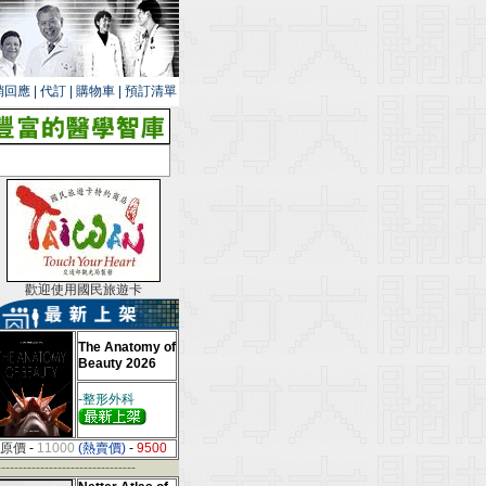
銷回應
|
代訂
|
購物車
|
預訂清單
歡迎使用國民旅遊卡
The Anatomy of
Beauty 2026
-整形外科
原價
-
11000
(熱賣價)
-
9500
--------------------------------