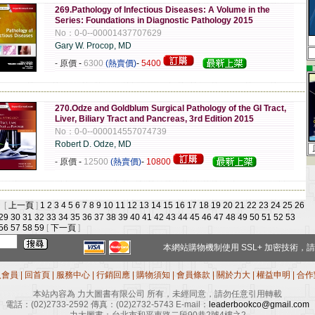
269.Pathology of Infectious Diseases: A Volume in the
Series: Foundations in Diagnostic Pathology 2015
No：0-0--00001437707629
Gary W. Procop, MD
- 原價
-
6300
(熱賣價)
-
5400
▄
-------------------------------------------------------------------------------------------------------------
270.Odze and Goldblum Surgical Pathology of the GI Tract,
Liver, Biliary Tract and Pancreas, 3rd Edition 2015
No：0-0--000014557074739
Robert D. Odze, MD
- 原價
-
12500
(熱賣價)
-
10800
-------------------------------------------------------------------------------------------------------------
 [
上一頁
]
1
2
3
4
5
6
7
8
9
10
11
12
13
14
15
16
17
18
19
20
21
22
23
24
25
26
29
30
31
32
33
34
35
36
37
38
39
40
41
42
43
44
45
46
47
48
49
50
51
52
53
56
57
58
59
[
下一頁
]
本網站購物機制使用
SSL+
加密技術，請
入會員
|
回首頁
|
服務中心
|
行銷回應
|
購物須知
|
會員條款
|
關於力大
|
權益申明
|
合作
本站內容為 力大圖書有限公司 所有，未經同意，請勿任意引用轉載
電話：
(02)2733-2592
傳真：
(02)2732-5743
E-mail：
leaderbookco@gmail.com