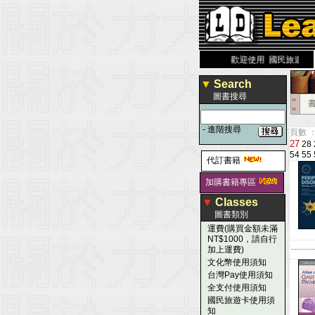
力 大 醫 學 圖 書 網
www.leaderbook.com.tw
歡迎使用 國民旅遊卡！！
▼
Search
圖書搜尋
■
■
-
進階搜尋
頁數 ：
27
28
54
55
代訂書籍
加購書籍專區
▼
Classes
圖書類別
運費(購買金額未滿
NT$1000，請自行
--------
加上運費)
文化幣使用須知
台灣Pay使用須知
全支付使用須知
國民旅遊卡使用須
知