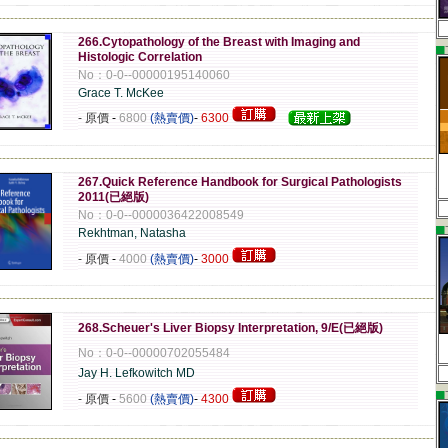
-------------------------------------------------------------------------------------------------------------
266.Cytopathology of the Breast with Imaging and
▄
Histologic Correlation
No：0-0--00000195140060
Grace T. McKee
- 原價
-
6800
(熱賣價)
-
6300
-------------------------------------------------------------------------------------------------------------
267.Quick Reference Handbook for Surgical Pathologists
2011(已絕版)
No：0-0--0000036422008549
▄
Rekhtman, Natasha
- 原價
-
4000
(熱賣價)
-
3000
-------------------------------------------------------------------------------------------------------------
268.Scheuer's Liver Biopsy Interpretation, 9/E(已絕版)
No：0-0--00000702055484
Jay H. Lefkowitch MD
▄
- 原價
-
5600
(熱賣價)
-
4300
-------------------------------------------------------------------------------------------------------------