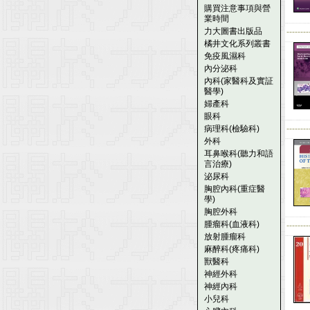
購買注意事項與營
業時間
力大圖書出版品
--------
橘井文化系列叢書
免疫風濕科
內分泌科
內科(家醫科及實証
醫學)
婦產科
眼科
病理科(檢驗科)
--------
外科
耳鼻喉科(聽力和語
言治療)
泌尿科
胸腔內科(重症醫
學)
胸腔外科
腫瘤科(血液科)
--------
放射腫瘤科
麻醉科(疼痛科)
獸醫科
神經外科
神經內科
小兒科