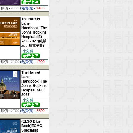
原價
-
4125
(熱賣價)
-
3465
--------------------------------
The Harriet
Lane
Handbook: The
Johns Hopkins
Hospital (IE)
24/E 2027(純紙
本，無電子書)
-小兒科
原價
-
2100
(熱賣價)
-
1700
--------------------------------
The Harriet
Lane
Handbook: The
Johns Hopkins
Hospital 24/E
2027
-小兒科
原價
-
2700
(熱賣價)
-
2250
--------------------------------
(ELSO Blue
Book)ECMO
Specialist