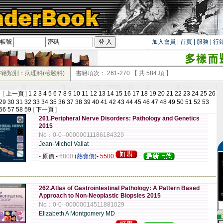
帳號
密碼
加入會員
|
首頁
|
服務
|
行
書籍類別：病理科(檢驗科)
書籍項次：
261-270
【 共
584
項 】
 [
上一頁
]
1
2
3
4
5
6
7
8
9
10
11
12
13
14
15
16
17
18
19
20
21
22
23
24
25
26
29
30
31
32
33
34
35
36
37
38
39
40
41
42
43
44
45
46
47
48
49
50
51
52
53
56
57
58
59
[
下一頁
]
261.Peripheral Nerve Disorders: Pathology and Genetics
2015
No：0-0--00000011186184329
Jean-Michel Vallat
- 原價
-
6800
(熱賣價)
-
5500
-------------------------------------------------------------------------------------------------------------
262.Atlas of Gastrointestinal Pathology: A Pattern Based
Approach to Non-Neoplastic Biopsies 2015
No：0-0--00000014511881029
Elizabeth A Montgomery MD
▄