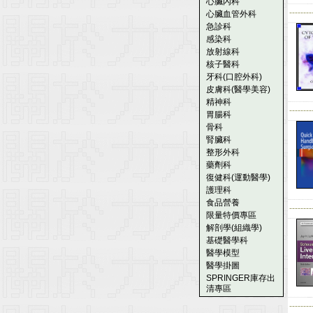
心臟內科
--------
心臟血管外科
急診科
感染科
放射線科
核子醫科
牙科(口腔外科)
皮膚科(醫學美容)
精神科
--------
胃腸科
骨科
腎臟科
整形外科
藥劑科
復健科(運動醫學)
護理科
食品營養
--------
限量特價專區
解剖學(組織學)
基礎醫學科
醫學模型
醫學掛圖
SPRINGER庫存出
清專區
--------