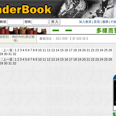
帳號
密碼
加入會員
|
首頁
|
服務
|
行
籍類別：胸腔內科(重症醫
書籍項次：
321-330
【 共
320
項 】
學)
 [
上一頁
]
1
2
3
4
5
6
7
8
9
10
11
12
13
14
15
16
17
18
19
20
21
22
23
24
25
26
29
30
31
32
 [
上一頁
]
1
2
3
4
5
6
7
8
9
10
11
12
13
14
15
16
17
18
19
20
21
22
23
24
25
26
29
30
31
32
▄