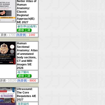
Netter Atlas of
Human
Anatomy:
Classic
Regional
Approach(IE)
9/E 2027
-解剖學(組織學)
原價
-
1700
(熱賣價)
-
1440
--------------------------------
Human
Sectional
Anatomy: Atlas
of annotated
body sections,
CT and MRI
images 5/E
2026
-核子醫科
原價
-
10120
(熱賣價)
-
8800
--------------------------------
Ultrasound:
The Core
Requisites 4/E
2027
-放射線科