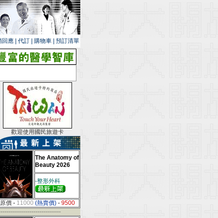
銷回應
|
代訂
|
購物車
|
預訂清單
歡迎使用國民旅遊卡
The Anatomy of
Beauty 2026
-整形外科
原價
-
11000
(熱賣價)
-
9500
--------------------------------