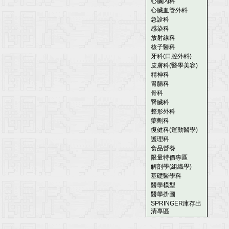
心臟內科
心臟血管外科
急診科
感染科
放射線科
核子醫科
牙科(口腔外科)
皮膚科(醫學美容)
精神科
胃腸科
骨科
腎臟科
整形外科
藥劑科
復健科(運動醫學)
護理科
食品營養
限量特價專區
解剖學(組織學)
基礎醫學科
醫學模型
醫學掛圖
SPRINGER庫存出
清專區