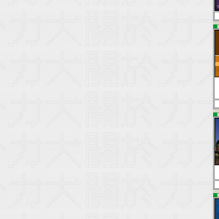
▄
▄
▄