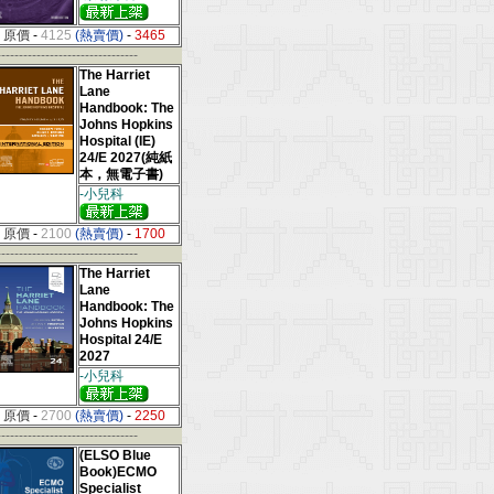
原價
-
4125
(熱賣價)
-
3465
--------------------------------
The Harriet
Lane
Handbook: The
Johns Hopkins
Hospital (IE)
24/E 2027(純紙
本，無電子書)
-小兒科
原價
-
2100
(熱賣價)
-
1700
--------------------------------
The Harriet
Lane
Handbook: The
Johns Hopkins
Hospital 24/E
2027
-小兒科
原價
-
2700
(熱賣價)
-
2250
--------------------------------
(ELSO Blue
Book)ECMO
Specialist