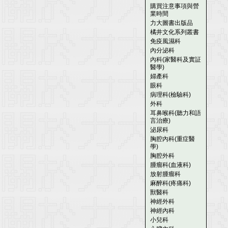
購買注意事項與營
業時間
力大圖書出版品
橘井文化系列叢書
免疫風濕科
內分泌科
內科(家醫科及實証
醫學)
婦產科
眼科
病理科(檢驗科)
外科
耳鼻喉科(聽力和語
言治療)
泌尿科
胸腔內科(重症醫
學)
胸腔外科
腫瘤科(血液科)
放射腫瘤科
麻醉科(疼痛科)
獸醫科
神經外科
神經內科
小兒科