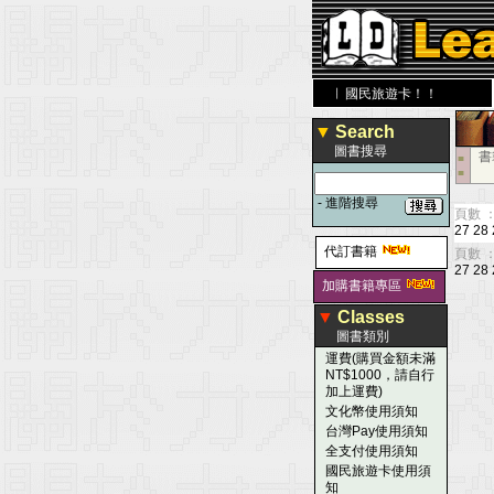
學 圖 書 網
www.leaderbook.com.tw
歡迎使用 國民旅遊卡！！
▼
Search
圖書搜尋
書
■
■
-
進階搜尋
頁數 ：
27
28
代訂書籍
頁數 ：
27
28
加購書籍專區
▼
Classes
圖書類別
運費(購買金額未滿
NT$1000，請自行
加上運費)
文化幣使用須知
台灣Pay使用須知
全支付使用須知
國民旅遊卡使用須
知