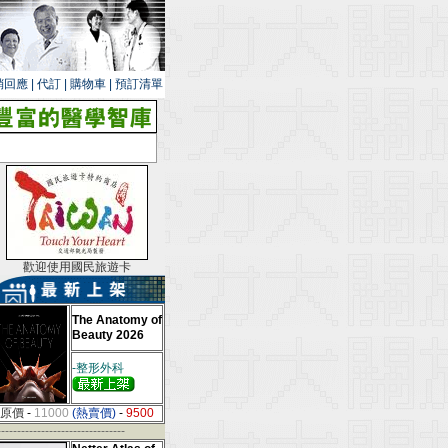
銷回應
|
代訂
|
購物車
|
預訂清單
歡迎使用國民旅遊卡
The Anatomy of
Beauty 2026
-整形外科
原價
-
11000
(熱賣價)
-
9500
--------------------------------