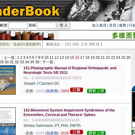
帳號
密碼
加入會員
|
首頁
|
服務
|
行
籍類別：復健科(運動醫學)
書籍項次：
151-160
【 共
360
項 】
16
 [
上一頁
]
1
2
3
4
5
6
7
8
9
10
11
12
13
14
15
17
18
19
20
21
22
23
24
25
26
29
30
31
32
33
34
35
36
[
下一頁
]
151.Photographic Manual of Regional Orthopaedic and
Neurologic Tests 5/E 2011
No：0-0000000000001605475955
Joseph J Cipriano DC
- 原價
-
3500
(熱賣價)
-
2900
-------------------------------------------------------------------------------------------------------------
152.Movement System Impairment Syndromes of the
Extremities, Cervical and Thoracic Spines
No：0-000000000000323053426
Shirley Sahrmann, PT, PhD, FAPTA
▄
- 原價
-
3564
(熱賣價)
-
3036