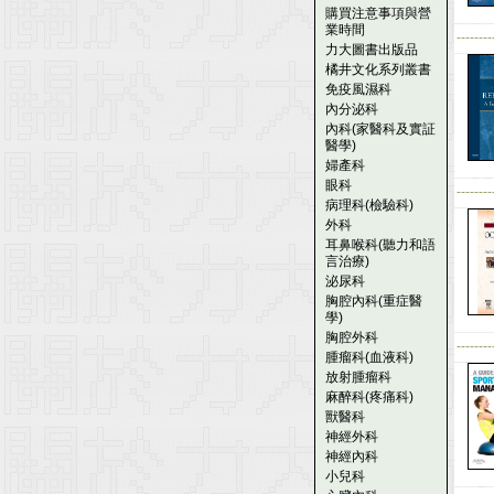
購買注意事項與營
業時間
--------
力大圖書出版品
橘井文化系列叢書
免疫風濕科
內分泌科
內科(家醫科及實証
醫學)
婦產科
眼科
--------
病理科(檢驗科)
外科
耳鼻喉科(聽力和語
言治療)
泌尿科
胸腔內科(重症醫
學)
胸腔外科
--------
腫瘤科(血液科)
放射腫瘤科
麻醉科(疼痛科)
獸醫科
神經外科
神經內科
小兒科