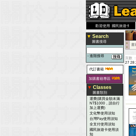
 大 醫 學 圖 書 網
www.leaderbook.com.tw
歡迎使用 國民旅遊卡！！
▼
Search
圖書搜尋
■
書
■
-
進階搜尋
頁數 ：
27
28
代訂書籍
加購書籍專區
▼
Classes
圖書類別
運費(購買金額未滿
NT$1000，請自行
--------
加上運費)
文化幣使用須知
台灣Pay使用須知
全支付使用須知
國民旅遊卡使用須
知