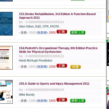
-------------------------------------------------------------------------------------------------------------
153.Stroke Rehabilitation, 3rd Edition A Function-Based
Approach 2011
No：0-000000000000323059114
Glen Gillen, EdD, OTR, FAOTA
- 原價
-
3500
(熱賣價)
-
2800
▄
-------------------------------------------------------------------------------------------------------------
154.Pedretti's Occupational Therapy, 6th Edition Practice
Skills for Physical Dysfunction
No：0-000000000000323059121
Heidi McHugh Pendleton
- 原價
-
2800
(熱賣價)
-
1000
-------------------------------------------------------------------------------------------------------------
155.A Guide to Sports and Injury Management 2011
▄
No：0-000000000000443068135
Mike Bundy
- 原價
-
2300
(熱賣價)
-
1800