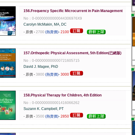
-------------------------------------------------------------------------------------------------------------
156.Frequency Specific Microcurrent in Pain Management
▄
No：0-00000000000044306976X9
Carolyn McMakin, MA, DC
- 原價
-
2700
(熱賣價)
-
2100
-------------------------------------------------------------------------------------------------------------
157.Orthopedic Physical Assessment, 5th Edition(已絕版)
No：0-000000000000721605715
David J. Magee, PhD
▄
- 原價
-
3800
(熱賣價)
-
3000
-------------------------------------------------------------------------------------------------------------
158.Physical Therapy for Children, 4th Edition
No：0-000000000001416066262
Suzann K. Campbell, PT
- 原價
-
3500
(熱賣價)
-
2850
▄
-------------------------------------------------------------------------------------------------------------