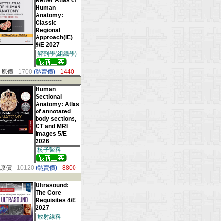
Netter Atlas of
Human
Anatomy:
Classic
Regional
Approach(IE)
9/E 2027
-解剖學(組織學)
原價
-
1700
(熱賣價)
-
1440
--------------------------------
Human
Sectional
Anatomy: Atlas
of annotated
body sections,
CT and MRI
images 5/E
2026
-核子醫科
原價
-
10120
(熱賣價)
-
8800
--------------------------------
Ultrasound:
The Core
Requisites 4/E
2027
-放射線科