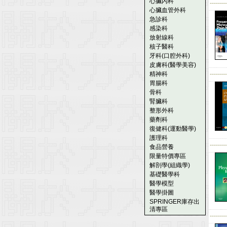
心臟內科
--------
心臟血管外科
急診科
感染科
放射線科
核子醫科
牙科(口腔外科)
皮膚科(醫學美容)
精神科
--------
胃腸科
骨科
腎臟科
整形外科
藥劑科
復健科(運動醫學)
護理科
--------
食品營養
限量特價專區
解剖學(組織學)
基礎醫學科
醫學模型
醫學掛圖
SPRINGER庫存出
清專區
--------