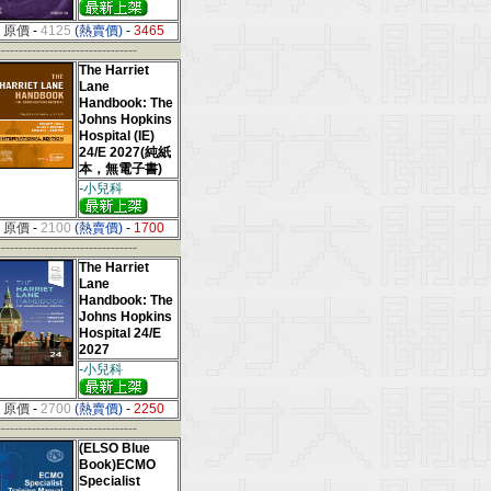
原價
-
4125
(熱賣價)
-
3465
--------------------------------
The Harriet
Lane
Handbook: The
Johns Hopkins
Hospital (IE)
24/E 2027(純紙
本，無電子書)
-小兒科
原價
-
2100
(熱賣價)
-
1700
--------------------------------
The Harriet
Lane
Handbook: The
Johns Hopkins
Hospital 24/E
2027
-小兒科
原價
-
2700
(熱賣價)
-
2250
--------------------------------
(ELSO Blue
Book)ECMO
Specialist