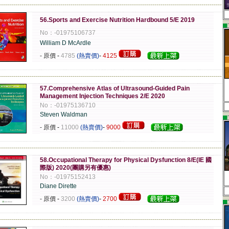
-------------------------------------------------------------------------------------------------------------
56.Sports and Exercise Nutrition Hardbound 5/E 2019
▄
No：-01975106737
William D McArdle
- 原價
-
4785
(熱賣價)
-
4125
-------------------------------------------------------------------------------------------------------------
57.Comprehensive Atlas of Ultrasound-Guided Pain
Management Injection Techniques 2/E 2020
No：-01975136710
Steven Waldman
▄
- 原價
-
11000
(熱賣價)
-
9000
-------------------------------------------------------------------------------------------------------------
58.Occupational Therapy for Physical Dysfunction 8/E(IE 國
際版) 2020(團購另有優惠)
No：-01975152413
Diane Dirette
- 原價
-
3200
(熱賣價)
-
2700
▄
-------------------------------------------------------------------------------------------------------------