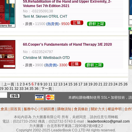
59.Rehabilitation of the Hand and Upper Extremity, 2-
Volume Set 7th Edition 2021
No：-0323509138
Terri M. Skirven OTR/L CHT
- 原價
-
11500
(熱賣價)
-
9500
▄
-------------------------------------------------------------------------------------------------------------
60.Cooper's Fundamentals of Hand Therapy 3/E 2020
No：-0323524797
Christine M. Wietlisbach OTD
- 原價
-
3900
(熱賣價)
-
3300
-------------------------------------------------------------------------------------------------------------
6
 [
上一頁
]
1
2
3
4
5
7
8
9
10
11
12
13
14
15
16
17
18
19
20
21
22
23
24
25
26
29
30
31
32
33
34
35
36
[
下一頁
]
本網站購物機制使用
SSL+
加密技術，請
入會員
|
回首頁
|
服務中心
|
行銷回應
|
購物須知
|
會員條款
|
關於力大
|
權益申明
|
合作
本站內容為 力大圖書有限公司 所有，未經同意，請勿任意引用轉載
電話：
(02)2733-2592
傳真：
(02)2732-5743
E-mail：
leaderbookco@gmail.com
力大圖書：台北市和平東路二段90巷2號4樓之2
Copyright 2002-2025 LeaderBook CO.,LTD All rights reserved.