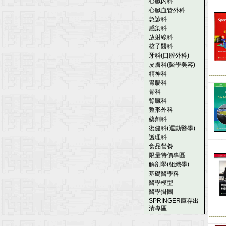
心臟內科
--------
心臟血管外科
急診科
感染科
放射線科
核子醫科
牙科(口腔外科)
皮膚科(醫學美容)
精神科
--------
胃腸科
骨科
腎臟科
整形外科
藥劑科
復健科(運動醫學)
護理科
--------
食品營養
限量特價專區
解剖學(組織學)
基礎醫學科
醫學模型
醫學掛圖
SPRINGER庫存出
清專區
--------