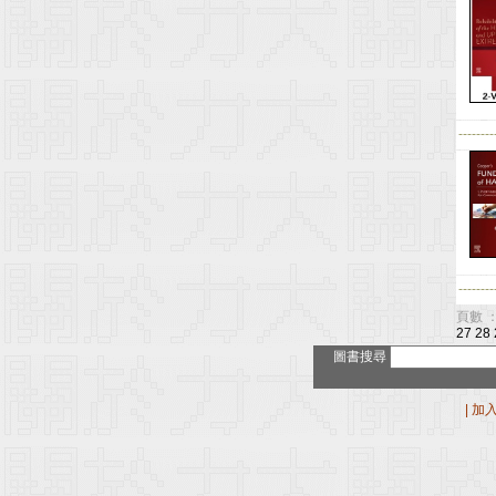
--------
--------
頁數 ：
27
28
圖書搜尋
|
加