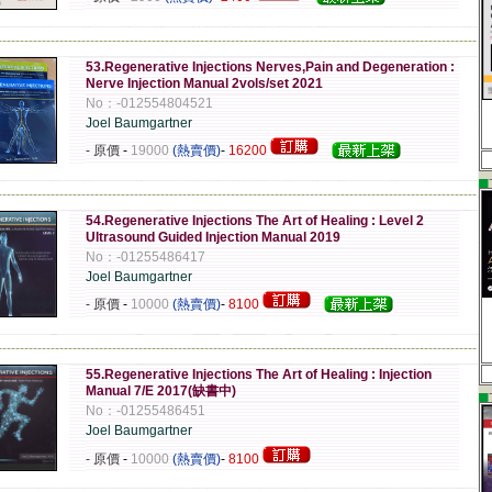
-------------------------------------------------------------------------------------------------------------
53.Regenerative Injections Nerves,Pain and Degeneration :
Nerve Injection Manual 2vols/set 2021
No：-012554804521
Joel Baumgartner
- 原價
-
19000
(熱賣價)
-
16200
▄
-------------------------------------------------------------------------------------------------------------
54.Regenerative Injections The Art of Healing : Level 2
Ultrasound Guided Injection Manual 2019
No：-01255486417
Joel Baumgartner
- 原價
-
10000
(熱賣價)
-
8100
-------------------------------------------------------------------------------------------------------------
55.Regenerative Injections The Art of Healing : Injection
Manual 7/E 2017(缺書中)
▄
No：-01255486451
Joel Baumgartner
- 原價
-
10000
(熱賣價)
-
8100