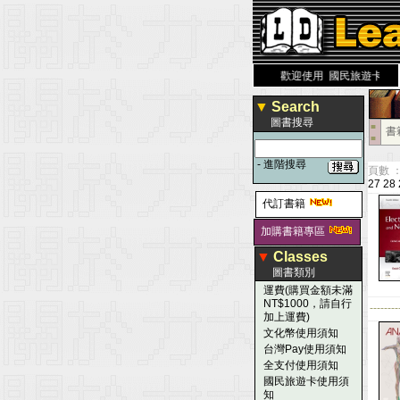
力 大 醫 學 圖 書 網
www.leaderbook.com.tw
歡迎使用 國民旅遊卡！！
▼
Search
圖書搜尋
■
書
■
-
進階搜尋
頁數 ：
27
28
代訂書籍
加購書籍專區
▼
Classes
圖書類別
運費(購買金額未滿
NT$1000，請自行
--------
加上運費)
文化幣使用須知
台灣Pay使用須知
全支付使用須知
國民旅遊卡使用須
知