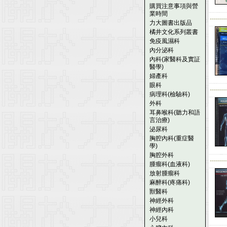
購買注意事項與營
業時間
--------
力大圖書出版品
橘井文化系列叢書
免疫風濕科
內分泌科
內科(家醫科及實証
醫學)
婦產科
眼科
--------
病理科(檢驗科)
外科
耳鼻喉科(聽力和語
言治療)
泌尿科
胸腔內科(重症醫
學)
胸腔外科
--------
腫瘤科(血液科)
放射腫瘤科
麻醉科(疼痛科)
獸醫科
神經外科
神經內科
小兒科