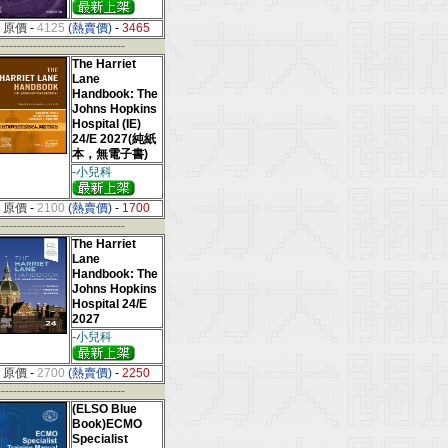
原價
-
4125
(熱賣價)
-
3465
--------------------------------
The Harriet
Lane
Handbook: The
Johns Hopkins
Hospital (IE)
24/E 2027(純紙
本，無電子書)
-小兒科
原價
-
2100
(熱賣價)
-
1700
--------------------------------
The Harriet
Lane
Handbook: The
Johns Hopkins
Hospital 24/E
2027
-小兒科
原價
-
2700
(熱賣價)
-
2250
--------------------------------
(ELSO Blue
Book)ECMO
Specialist