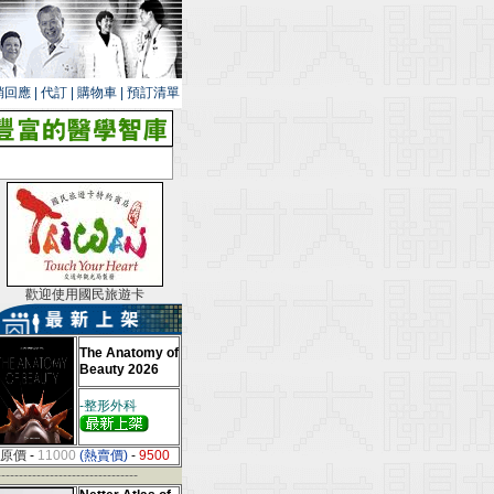
銷回應
|
代訂
|
購物車
|
預訂清單
歡迎使用國民旅遊卡
The Anatomy of
Beauty 2026
-整形外科
原價
-
11000
(熱賣價)
-
9500
--------------------------------