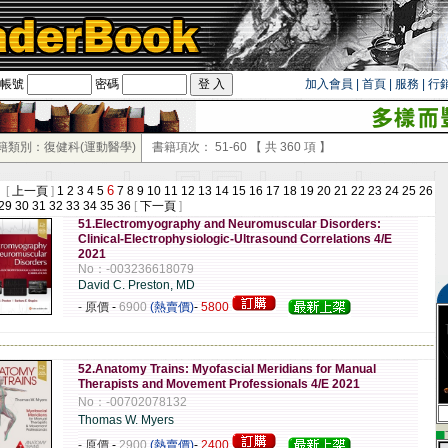
帳號
密碼
加入會員
|
首頁
|
服務
|
行
籍類別：復健科(運動醫學)
書籍項次：
51-60
【 共
360
項 】
6
 [
上一頁
]
1
2
3
4
5
7
8
9
10
11
12
13
14
15
16
17
18
19
20
21
22
23
24
25
26
29
30
31
32
33
34
35
36
[
下一頁
]
51.Electromyography and Neuromuscular Disorders:
Clinical-Electrophysiologic-Ultrasound Correlations 4/E
2021
No：-003236618079
David C. Preston, MD
- 原價
-
6900
(熱賣價)
-
5800
-------------------------------------------------------------------------------------------------------------
52.Anatomy Trains: Myofascial Meridians for Manual
Therapists and Movement Professionals 4/E 2021
No：-00702078132
Thomas W. Myers
▄
- 原價
-
2900
(熱賣價)
-
2400