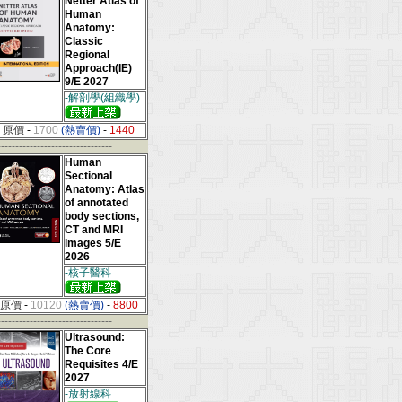
Netter Atlas of
Human
Anatomy:
Classic
Regional
Approach(IE)
9/E 2027
-解剖學(組織學)
原價
-
1700
(熱賣價)
-
1440
--------------------------------
Human
Sectional
Anatomy: Atlas
of annotated
body sections,
CT and MRI
images 5/E
2026
-核子醫科
原價
-
10120
(熱賣價)
-
8800
--------------------------------
Ultrasound:
The Core
Requisites 4/E
2027
-放射線科