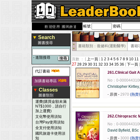
帳號
密碼
derbook.com.tw
歡迎使用 國民旅遊卡！！
▼
Search
圖書搜尋
■
書籍類別：復健科(運動醫學)
書籍
■
-
進階搜尋
頁數 ： [
上一頁
]
1
2
3
4
5
6
7
8
9
10
11
27
28
29
30
31
32
33
34
35
36
[
下一頁
]
代訂書籍
261.Clinical Gait 
No：0-000044310
加購書籍專區
Christopher Kirtle
▼
Classes
- 原價
-
2970
(熱賣
圖書類別
運費(購買金額未滿
NT$1000，請自行
------------------------------------------------------
加上運費)
262.Chiropractic M
文化幣使用須知
台灣Pay使用須知
No：0-000044310
全支付使用須知
David Byfield, BSc
國民旅遊卡使用須
知
- 原價
-
3000
(熱賣