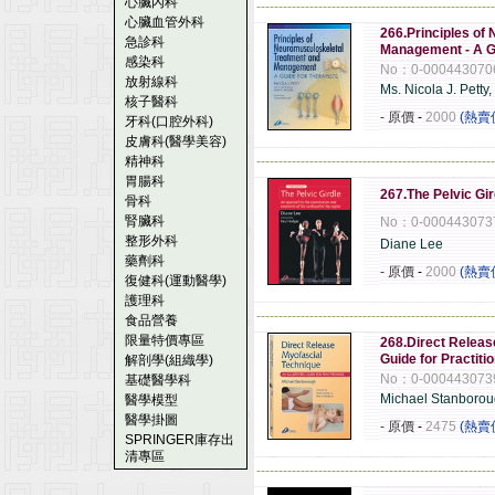
心臟內科
------------------------------------------------------
心臟血管外科
266.Principles of
急診科
Management - A Gu
感染科
No：0-000443070
放射線科
Ms. Nicola J. Petty
核子醫科
- 原價
-
2000
(熱賣
牙科(口腔外科)
皮膚科(醫學美容)
精神科
------------------------------------------------------
胃腸科
267.The Pelvic Gir
骨科
腎臟科
No：0-000443073
整形外科
Diane Lee
藥劑科
- 原價
-
2000
(熱賣
復健科(運動醫學)
護理科
------------------------------------------------------
食品營養
限量特價專區
268.Direct Release
Guide for Practiti
解剖學(組織學)
No：0-000443073
基礎醫學科
Michael Stanboro
醫學模型
醫學掛圖
- 原價
-
2475
(熱賣
SPRINGER庫存出
清專區
------------------------------------------------------