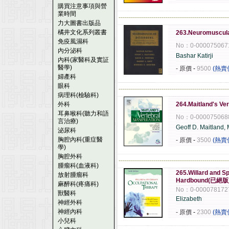
購買注意事項與營
業時間
------------------------------------------------------
力大圖書出版品
橘井文化系列叢書
263.Neuromuscula
免疫風濕科
No：0-000075067
內分泌科
Bashar Katirji
內科(家醫科及實証
醫學)
- 原價
-
9500
(熱賣
婦產科
眼科
------------------------------------------------------
病理科(檢驗科)
外科
264.Maitland's Ver
耳鼻喉科(聽力和語
No：0-000075068
言治療)
Geoff D. Maitland,
泌尿科
胸腔內科(重症醫
- 原價
-
3500
(熱賣
學)
胸腔外科
------------------------------------------------------
腫瘤科(血液科)
265.Willard and S
放射腫瘤科
Hardbound(已絕版
麻醉科(疼痛科)
No：0-000078172
獸醫科
Elizabeth
神經外科
神經內科
- 原價
-
2300
(熱賣
小兒科