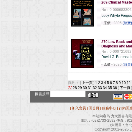
269.Clinical Maste
No：0-000683306
Lucy Whyte Fergu
- 原價
-
2805
(熱賣
------------------------------------------------------
270.Low Back and 
Diagnosis and 
No：0-000721692
David G. Borenste
- 原價
-
3630
(熱賣
------------------------------------------------------
頁數 ： [
上一頁
]
1
2
3
4
5
6
7
8
9
10
11
27
28
29
30
31
32
33
34
35
36
[
下一頁
]
圖書搜尋
|
加入會員
|
回首頁
|
服務中心
|
行銷回
本站內容為 力大圖書有
電話：
(02)2733-2592
傳真：
(0
力大圖書：台北
Copyright 2002-2025 Le