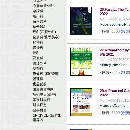
心臟內科
------------------------------------------------------
心臟血管外科
26.Fascia: The Te
急診科
2022
感染科
No：--000070207
放射線科
Robert Schleip P
核子醫科
- 原價
-
2500
(熱賣
牙科(口腔外科)
皮膚科(醫學美容)
精神科
------------------------------------------------------
胃腸科
27.Aromatherapy f
骨科
5/E 2021
腎臟科
No：--000070208
整形外科
Shirley Price Cert 
藥劑科
- 原價
-
2145
(熱賣
復健科(運動醫學)
護理科
------------------------------------------------------
食品營養
限量特價專區
28.A Practical Gui
解剖學(組織學)
2022
基礎醫學科
No：--000197515
醫學模型
Francis OConnor
醫學掛圖
- 原價
-
5000
(熱賣
SPRINGER庫存出
清專區
------------------------------------------------------