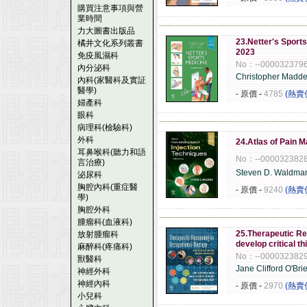
購買注意事項與營
業時間
------------------------------------------------------
力大圖書出版品
23.Netter's Sports
橘井文化系列叢書
2023
免疫風濕科
No：--000032379
內分泌科
Christopher Mad
內科(家醫科及實証
醫學)
- 原價
-
4785
(熱賣
婦產科
眼科
------------------------------------------------------
病理科(檢驗科)
外科
24.Atlas of Pain 
耳鼻喉科(聽力和語
No：--000032382
言治療)
Steven D. Waldma
泌尿科
胸腔內科(重症醫
- 原價
-
9240
(熱賣
學)
胸腔外科
------------------------------------------------------
腫瘤科(血液科)
25.Therapeutic Re
放射腫瘤科
develop critical th
麻醉科(疼痛科)
No：--000032382
獸醫科
Jane Clifford O'Br
神經外科
神經內科
- 原價
-
2970
(熱賣
小兒科