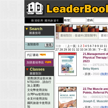
帳號
密碼
rbook.com.tw
歡迎使用 國民旅遊卡！！
▼
Search
圖書搜尋
■
書籍類別：復健科(運動醫學)
書籍
■
-
進階搜尋
3
頁數 ： [
上一頁
]
1
2
4
5
6
7
8
9
10
11
27
28
29
30
31
32
33
34
35
36
[
下一頁
]
21.Management of
代訂書籍
Physical Therapy
2023
加購書籍專區
No：---197519176
Betsy Myers
▼
Classes
圖書類別
- 原價
-
3500
(熱賣
運費(購買金額未滿
NT$1000，請自行
------------------------------------------------------
加上運費)
22.The Muscle and
文化幣使用須知
Points, Referral P
台灣Pay使用須知
No：--000032376
全支付使用須知
Joseph E. Muscoli
國民旅遊卡使用須
知
- 原價
-
3000
(熱賣