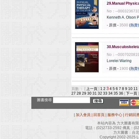
29.Manual Physica
No：--000323673
Kenneth A. Olso
- 原價
-
3500
(熱賣
------------------------------------------------------
30.Musculoskelet
No：--000702081
Lorelei Waring
- 原價
-
1900
(熱賣
------------------------------------------------------
3
頁數 ： [
上一頁
]
1
2
4
5
6
7
8
9
10
11
27
28
29
30
31
32
33
34
35
36
[
下一頁
]
圖書搜尋
|
加入會員
|
回首頁
|
服務中心
|
行銷回
本站內容為 力大圖書有
電話：
(02)2733-2592
傳真：
(0
力大圖書：台北
Copyright 2002-2025 Le