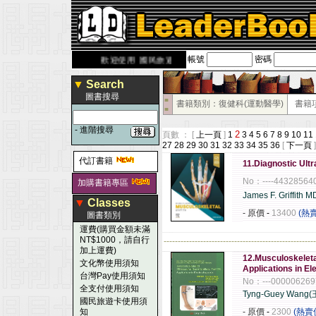
帳號
密碼
erbook.com.tw
歡迎使用 國民旅遊卡！！
▼
Search
圖書搜尋
■
書籍類別：復健科(運動醫學)
書籍
■
-
進階搜尋
2
頁數 ： [
上一頁
]
1
3
4
5
6
7
8
9
10
11
27
28
29
30
31
32
33
34
35
36
[
下一頁
]
代訂書籍
11.Diagnostic Ult
No：----44328564
加購書籍專區
James F. Griffit
▼
Classes
- 原價
-
13400
(熱
圖書類別
運費(購買金額未滿
NT$1000，請自行
------------------------------------------------------
加上運費)
12.Musculoskeleta
文化幣使用須知
Applications in 
台灣Pay使用須知
No：---000006269
全支付使用須知
Tyng-Guey Wan
國民旅遊卡使用須
知
- 原價
-
2300
(熱賣