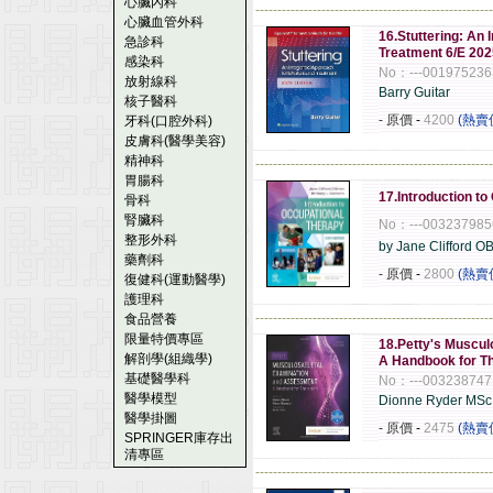
心臟內科
------------------------------------------------------
心臟血管外科
16.Stuttering: An 
急診科
Treatment 6/E 202
感染科
No：---001975236
放射線科
Barry Guitar
核子醫科
- 原價
-
4200
(熱賣
牙科(口腔外科)
皮膚科(醫學美容)
精神科
------------------------------------------------------
胃腸科
17.Introduction t
骨科
腎臟科
No：---00323798
整形外科
by Jane Clifford O
藥劑科
- 原價
-
2800
(熱賣
復健科(運動醫學)
護理科
------------------------------------------------------
食品營養
限量特價專區
18.Petty's Muscu
解剖學(組織學)
A Handbook for Th
基礎醫學科
No：---003238747
醫學模型
Dionne Ryder MSc
醫學掛圖
- 原價
-
2475
(熱賣
SPRINGER庫存出
清專區
------------------------------------------------------