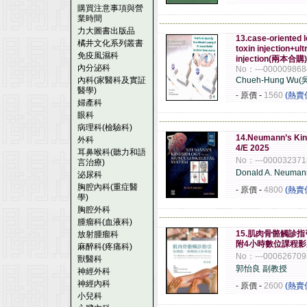
購買注意事項與營
業時間
------------------------------------------------------
力大圖書出版品
13.case-oriented 
橘井文化系列叢書
toxin injection+ul
免疫風濕科
injection(兩本合購)
內分泌科
No：---000009868
內科(家醫科及實証
Chueh-Hung Wu
醫學)
- 原價
-
1560
(熱賣
婦產科
眼科
------------------------------------------------------
病理科(檢驗科)
14.Neumann’s Kine
外科
4/E 2025
耳鼻喉科(聽力和語
No：---000032371
言治療)
Donald A. Neuman
泌尿科
胸腔內科(重症醫
- 原價
-
4800
(熱賣
學)
胸腔外科
------------------------------------------------------
腫瘤科(血液科)
15.肌肉骨骼觸診指
放射腫瘤科
附4小時數位課程影片)
麻醉科(疼痛科)
No：---000626709
獸醫科
郭怡良 副教授
神經外科
神經內科
- 原價
-
2600
(熱賣
小兒科