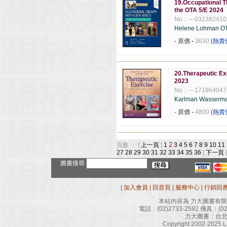
19.Occupational Th
the OTA 5/E 2024
No：---032382410
Helene Lohman O
- 原價
-
3630
(熱賣
------------------------------------------------------
20.Therapeutic Ex
2023
No：---171964047
Karlman Wasserm
- 原價
-
4800
(熱賣
------------------------------------------------------
2
頁數 ： [
上一頁
]
1
3
4
5
6
7
8
9
10
11
27
28
29
30
31
32
33
34
35
36
[
下一頁
]
圖書搜尋
|
加入會員
|
回首頁
|
服務中心
|
行銷回
本站內容為 力大圖書有
電話：
(02)2733-2592
傳真：
(0
力大圖書：台北
Copyright 2002-2025 Le