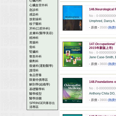
心臟內科
------------------------------------------------------
心臟血管外科
146.Neurological R
急診科
感染科
No：0-000000000
放射線科
Umphred, Darcy A.
核子醫科
- 原價
-
3500
(熱賣
牙科(口腔外科)
皮膚科(醫學美容)
精神科
------------------------------------------------------
胃腸科
147.Occupational 
骨科
2015年新版上市)
腎臟科
No：0-000000000
整形外科
Jane Case-Smith,
藥劑科
- 原價
-
3600
(熱賣
復健科(運動醫學)
護理科
------------------------------------------------------
食品營養
限量特價專區
148.Foundations o
解剖學(組織學)
No：0-000000000
基礎醫學科
Anthony Chila DO
醫學模型
醫學掛圖
- 原價
-
3900
(熱賣
SPRINGER庫存出
清專區
------------------------------------------------------