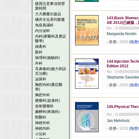
購買注意事項與營
業時間
------------------------------------------------------
力大圖書出版品
143.Basic Biomec
橘井文化系列叢書
4/E 2012(已絕版
免疫風濕科
No：0-000000000
內分泌科
Margareta Nordin
內科(家醫科及實証
醫學)
- 原價
-
2300
(熱賣
婦產科
眼科
------------------------------------------------------
病理科(檢驗科)
144.Injection Tech
外科
Edition 2012
耳鼻喉科(聽力和語
No：0-000000000
言治療)
Stephanie Saunde
泌尿科
胸腔內科(重症醫
- 原價
-
2300
(熱賣
學)
胸腔外科
------------------------------------------------------
腫瘤科(血液科)
放射腫瘤科
145.Physical Ther
麻醉科(疼痛科)
No：0-000000000
獸醫科
Jan Mehrholz
神經外科
神經內科
- 原價
-
3230
(熱賣
小兒科