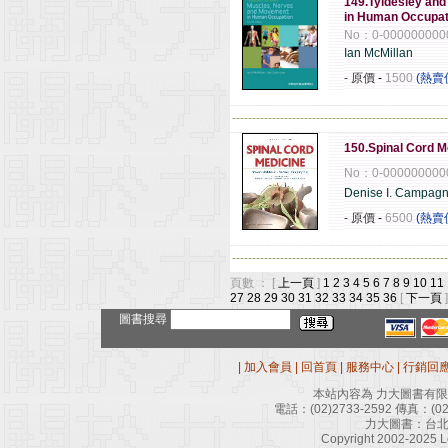
149.Tyldesley an
in Human Occupati
No：0-000000000
Ian McMillan
- 原價
-
1500
(熱賣
------------------------------------------------------
150.Spinal Cord M
No：0-000000000
Denise I. Campagn
- 原價
-
6500
(熱賣
------------------------------------------------------
頁數 ： [
上一頁
]
1
2
3
4
5
6
7
8
9
10
11
27
28
29
30
31
32
33
34
35
36
[
下一頁
]
圖書搜尋
|
加入會員
|
回首頁
|
服務中心
|
行銷回
本站內容為 力大圖書有
電話：
(02)2733-2592
傳真：
(0
力大圖書：台北
Copyright 2002-2025 Le