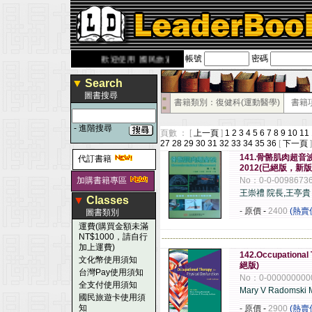
帳號
密碼
derbook.com.tw
歡迎使用 國民旅遊卡！！
▼
Search
圖書搜尋
■
書籍類別：復健科(運動醫學)
書籍
■
-
進階搜尋
頁數 ： [
上一頁
]
1
2
3
4
5
6
7
8
9
10
11
27
28
29
30
31
32
33
34
35
36
[
下一頁
]
141.骨骼肌肉超音波(Mu
代訂書籍
2012(已絕版，新
加購書籍專區
No：0-0-0098673
王崇禮 院長,王亭貴
▼
Classes
- 原價
-
2400
(熱賣
圖書類別
運費(購買金額未滿
NT$1000，請自行
------------------------------------------------------
加上運費)
142.Occupational 
文化幣使用須知
絕版)
台灣Pay使用須知
No：0-000000000
全支付使用須知
Mary V Radomski 
國民旅遊卡使用須
知
- 原價
-
2900
(熱賣