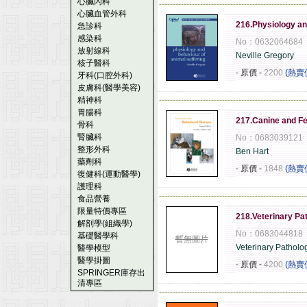
心臟內科
------------------------------------------------------
心臟血管外科
216.Physiology an
急診科
感染科
No：0632064684
放射線科
Neville Gregory
核子醫科
- 原價
-
2200
(熱賣
牙科(口腔外科)
皮膚科(醫學美容)
精神科
------------------------------------------------------
胃腸科
217.Canine and Fe
骨科
腎臟科
No：0683039121
整形外科
Ben Hart
藥劑科
- 原價
-
1848
(熱賣
復健科(運動醫學)
護理科
------------------------------------------------------
食品營養
限量特價專區
218.Veterinary Pa
解剖學(組織學)
No：0683044818
基礎醫學科
暫無圖片
Veterinary Patholo
醫學模型
醫學掛圖
- 原價
-
4200
(熱賣
SPRINGER庫存出
清專區
------------------------------------------------------