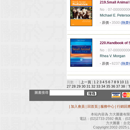
219.Small Animal P
No：07-00000000
Michael E. Peters
- 原價
-
3500
(熱賣
------------------------------------------------------
220.Handbook of S
No：07-00000000
Rhea V. Morgan
- 原價
-
6237
(熱賣
------------------------------------------------------
頁數 ： [
上一頁
]
1
2
3
4
5
6
7
8
9
10
11
27
28
29
30
31
32
33
34
35
36
37
38
[
圖書搜尋
|
加入會員
|
回首頁
|
服務中心
|
行銷回
本站內容為 力大圖書有
電話：
(02)2733-2592
傳真：
(0
力大圖書：台北
Copyright 2002-2025 Le