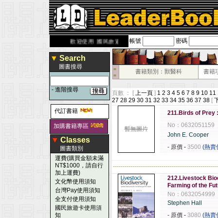
帳號
密碼
derbook.com.tw
歡迎使用 國民旅遊卡！！
▼
Search
圖書搜尋
■
書籍類別：獸醫科
書籍
■
-
進階搜尋
頁數 ： [
上一頁
]
1
2
3
4
5
6
7
8
9
10
11
27
28
29
30
31
32
33
34
35
36
37
38
[
代訂書籍
211.Birds of Prey 
No：0632051159
加購書籍專區
暫無圖片
John E. Cooper
▼
Classes
- 原價
-
3500
(熱賣
圖書類別
運費(購買金額未滿
NT$1000，請自行
------------------------------------------------------
加上運費)
212.Livestock Bio
文化幣使用須知
Farming of the Fu
台灣Pay使用須知
No：0632054999
全支付使用須知
Stephen Hall
國民旅遊卡使用須
知
- 原價
-
3080
(熱賣