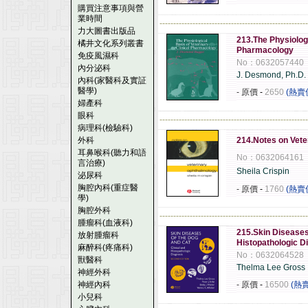
購買注意事項與營
業時間
------------------------------------------------------
力大圖書出版品
213.The Physiologi
橘井文化系列叢書
Pharmacology
免疫風濕科
No：0632057440
內分泌科
J. Desmond, Ph.D.
內科(家醫科及實証
醫學)
- 原價
-
2650
(熱賣
婦產科
眼科
------------------------------------------------------
病理科(檢驗科)
外科
214.Notes on Vet
耳鼻喉科(聽力和語
No：0632064161
言治療)
Sheila Crispin
泌尿科
胸腔內科(重症醫
- 原價
-
1760
(熱賣
學)
胸腔外科
------------------------------------------------------
腫瘤科(血液科)
215.Skin Diseases
放射腫瘤科
Histopathologic D
麻醉科(疼痛科)
No：0632064528
獸醫科
Thelma Lee Gross
神經外科
神經內科
- 原價
-
16500
(熱
小兒科