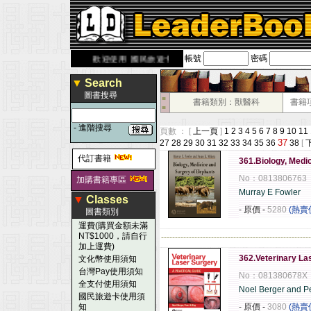
帳號
密碼
rbook.com.tw
歡迎使用 國民旅遊卡！！
▼
Search
圖書搜尋
■
書籍類別：獸醫科
書籍
■
-
進階搜尋
頁數 ： [
上一頁
]
1
2
3
4
5
6
7
8
9
10
11
37
27
28
29
30
31
32
33
34
35
36
38
[
代訂書籍
361.Biology, Medi
No：0813806763
加購書籍專區
Murray E Fowler
▼
Classes
- 原價
-
5280
(熱賣
圖書類別
運費(購買金額未滿
NT$1000，請自行
------------------------------------------------------
加上運費)
362.Veterinary La
文化幣使用須知
台灣Pay使用須知
No：081380678X
全支付使用須知
Noel Berger and P
國民旅遊卡使用須
知
- 原價
-
3080
(熱賣