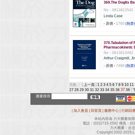
369.The DogIts Beh
No：0813812542
Linda Case
- 原價
-
1760
(熱賣
------------------------------------------------------
370.Tabulation of
Pharmacokinetic 
No：0813813492
Arthur Craigmill, Ji
- 原價
-
7480
(熱賣
------------------------------------------------------
頁數 ： [
上一頁
]
1
2
3
4
5
6
7
8
9
10
11
37
27
28
29
30
31
32
33
34
35
36
38
[
圖書搜尋
|
加入會員
|
回首頁
|
服務中心
|
行銷回
本站內容為 力大圖書有
電話：
(02)2733-2592
傳真：
(0
力大圖書：台北
Copyright 2002-2025 Le