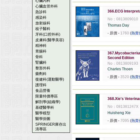
心臟內科
------------------------------------------------------
心臟血管外科
366.ECG Interpretat
急診科
感染科
No：0813809010
放射線科
Thomas Day
核子醫科
- 原價
-
1760
(熱賣
牙科(口腔外科)
皮膚科(醫學美容)
精神科
------------------------------------------------------
胃腸科
367.Mycobacteriu
骨科
Second Edition
腎臟科
No：0813809193
整形外科
Charles Thoen
藥劑科
- 原價
-
3520
(熱賣
復健科(運動醫學)
護理科
------------------------------------------------------
食品營養
限量特價專區
368.Xie's Veterin
解剖學(組織學)
No：081381247X
基礎醫學科
Huisheng Xie
醫學模型
醫學掛圖
- 原價
-
7095
(熱賣
SPRINGER庫存出
清專區
------------------------------------------------------