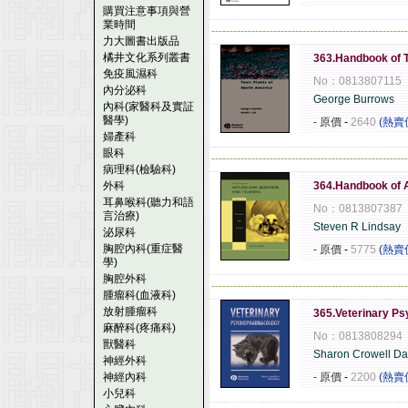
購買注意事項與營
業時間
------------------------------------------------------
力大圖書出版品
橘井文化系列叢書
363.Handbook of T
免疫風濕科
No：0813807115
內分泌科
George Burrows
內科(家醫科及實証
醫學)
- 原價
-
2640
(熱賣
婦產科
眼科
------------------------------------------------------
病理科(檢驗科)
外科
364.Handbook of A
耳鼻喉科(聽力和語
No：0813807387
言治療)
Steven R Lindsay
泌尿科
胸腔內科(重症醫
- 原價
-
5775
(熱賣
學)
胸腔外科
------------------------------------------------------
腫瘤科(血液科)
放射腫瘤科
365.Veterinary P
麻醉科(疼痛科)
No：0813808294
獸醫科
Sharon Crowell Da
神經外科
神經內科
- 原價
-
2200
(熱賣
小兒科