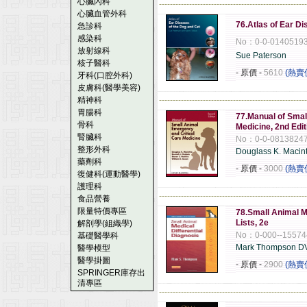
心臟內科
------------------------------------------------------
心臟血管外科
76.Atlas of Ear D
急診科
感染科
No：0-0-0140519
放射線科
Sue Paterson
核子醫科
- 原價
-
5610
(熱賣
牙科(口腔外科)
皮膚科(醫學美容)
精神科
------------------------------------------------------
胃腸科
77.Manual of Smal
骨科
Medicine, 2nd Edi
腎臟科
No：0-0-0813824
整形外科
Douglass K. Macint
藥劑科
- 原價
-
3000
(熱賣
復健科(運動醫學)
護理科
------------------------------------------------------
食品營養
限量特價專區
78.Small Animal Me
Lists, 2e
解剖學(組織學)
No：0-000--15574
基礎醫學科
Mark Thompson 
醫學模型
醫學掛圖
- 原價
-
2900
(熱賣
SPRINGER庫存出
清專區
------------------------------------------------------