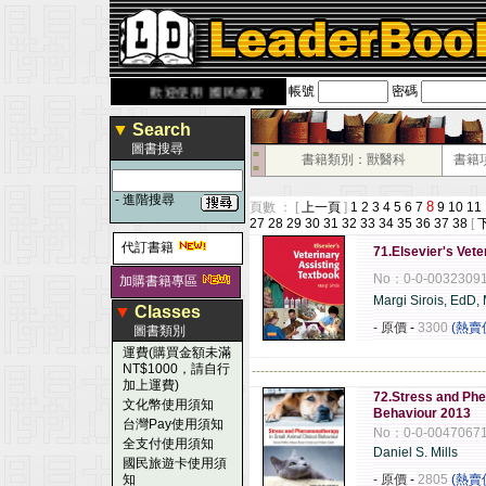
帳號
密碼
erbook.com.tw
歡迎使用 國民旅遊卡！！
▼
Search
圖書搜尋
■
書籍類別：獸醫科
書籍
■
-
進階搜尋
8
頁數 ： [
上一頁
]
1
2
3
4
5
6
7
9
10
11
27
28
29
30
31
32
33
34
35
36
37
38
[
代訂書籍
71.Elsevier's Vet
No：0-0-0032309
加購書籍專區
Margi Sirois, EdD,
▼
Classes
- 原價
-
3300
(熱賣
圖書類別
運費(購買金額未滿
NT$1000，請自行
------------------------------------------------------
加上運費)
72.Stress and Phe
文化幣使用須知
Behaviour 2013
台灣Pay使用須知
No：0-0-0047067
全支付使用須知
Daniel S. Mills
國民旅遊卡使用須
知
- 原價
-
2805
(熱賣