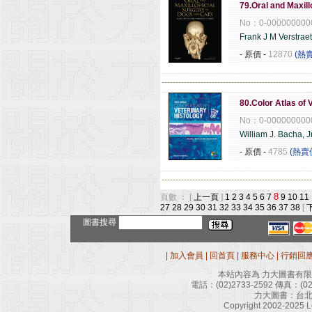
79.Oral and Maxil
No：0-000000000
Frank J M Verstrae
- 原價
-
12870
(熱
------------------------------------------------------
80.Color Atlas of 
No：0-000000000
William J. Bacha, Jr
- 原價
-
4785
(熱賣
------------------------------------------------------
8
頁數 ： [
上一頁
]
1
2
3
4
5
6
7
9
10
11
27
28
29
30
31
32
33
34
35
36
37
38
[
圖書搜尋
|
加入會員
|
回首頁
|
服務中心
|
行銷回
本站內容為 力大圖書有
電話：
(02)2733-2592
傳真：
(0
力大圖書：台北
Copyright 2002-2025 Le