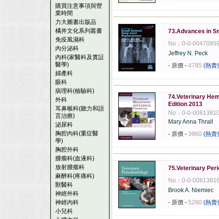
購買注意事項與營
業時間
------------------------------------------------------
力大圖書出版品
橘井文化系列叢書
73.Advances in Sm
免疫風濕科
No：0-0-0047095
內分泌科
Jeffrey N. Peck
內科(家醫科及實証
醫學)
- 原價
-
4785
(熱賣
婦產科
眼科
------------------------------------------------------
病理科(檢驗科)
74.Veterinary Hem
外科
Edition 2013
耳鼻喉科(聽力和語
No：0-0-0081381
言治療)
Mary Anna Thrall
泌尿科
胸腔內科(重症醫
- 原價
-
3960
(熱賣
學)
胸腔外科
------------------------------------------------------
腫瘤科(血液科)
放射腫瘤科
75.Veterinary Per
麻醉科(疼痛科)
No：0-0-0081381
獸醫科
Brook A. Niemiec
神經外科
神經內科
- 原價
-
5280
(熱賣
小兒科