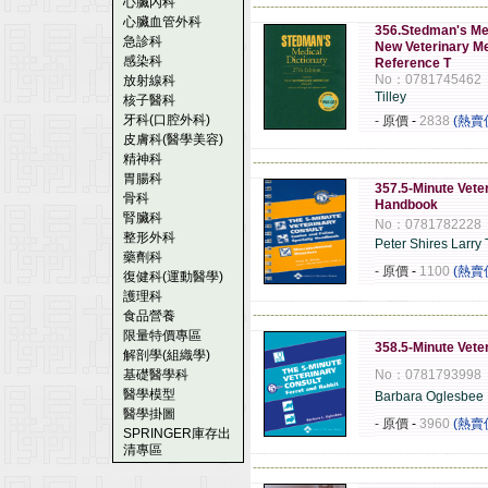
心臟內科
------------------------------------------------------
心臟血管外科
356.Stedman's Medi
急診科
New Veterinary Me
感染科
Reference T
No：0781745462
放射線科
Tilley
核子醫科
牙科(口腔外科)
- 原價
-
2838
(熱賣
皮膚科(醫學美容)
精神科
------------------------------------------------------
胃腸科
357.5-Minute Vete
骨科
Handbook
腎臟科
No：0781782228
整形外科
Peter Shires Larry T
藥劑科
- 原價
-
1100
(熱賣
復健科(運動醫學)
護理科
------------------------------------------------------
食品營養
限量特價專區
358.5-Minute Veter
解剖學(組織學)
基礎醫學科
No：0781793998
醫學模型
Barbara Oglesbee
醫學掛圖
- 原價
-
3960
(熱賣
SPRINGER庫存出
清專區
------------------------------------------------------