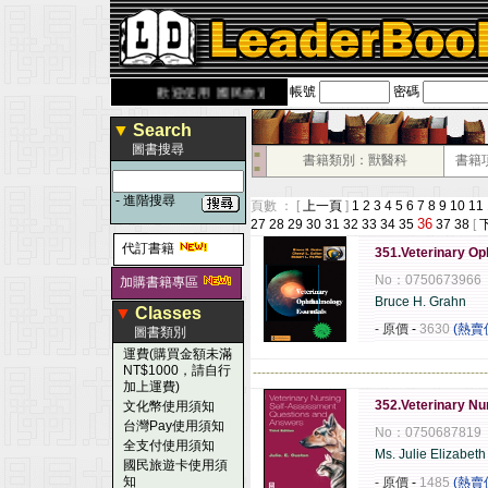
帳號
密碼
derbook.com.tw
歡迎使用 國民旅遊卡！！
▼
Search
圖書搜尋
■
書籍類別：獸醫科
書籍
■
-
進階搜尋
頁數 ： [
上一頁
]
1
2
3
4
5
6
7
8
9
10
11
36
27
28
29
30
31
32
33
34
35
37
38
[
代訂書籍
351.Veterinary O
No：0750673966
加購書籍專區
Bruce H. Grahn
▼
Classes
- 原價
-
3630
(熱賣
圖書類別
運費(購買金額未滿
NT$1000，請自行
------------------------------------------------------
加上運費)
352.Veterinary Nu
文化幣使用須知
台灣Pay使用須知
No：0750687819
全支付使用須知
Ms. Julie Elizabet
國民旅遊卡使用須
知
- 原價
-
1485
(熱賣