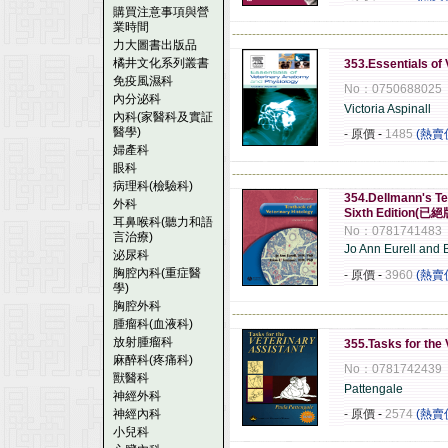
購買注意事項與營
業時間
------------------------------------------------------
力大圖書出版品
橘井文化系列叢書
353.Essentials of
免疫風濕科
No：0750688025
內分泌科
Victoria Aspinall
內科(家醫科及實証
醫學)
- 原價
-
1485
(熱賣
婦產科
眼科
------------------------------------------------------
病理科(檢驗科)
354.Dellmann's Te
外科
Sixth Edition(已絕
耳鼻喉科(聽力和語
No：0781741483
言治療)
Jo Ann Eurell and B
泌尿科
胸腔內科(重症醫
- 原價
-
3960
(熱賣
學)
胸腔外科
------------------------------------------------------
腫瘤科(血液科)
放射腫瘤科
355.Tasks for the 
麻醉科(疼痛科)
No：0781742439
獸醫科
Pattengale
神經外科
神經內科
- 原價
-
2574
(熱賣
小兒科