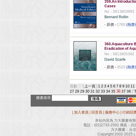
359.An Introductio
Cases
No：0813803993
Bernard Rollin
- 原價
-
1760
(熱賣
------------------------------------------------------
360.Aquaculture B
Eradication of Aq
No：0813805392
David Scarfe
- 原價
-
3520
(熱賣
------------------------------------------------------
頁數 ： [
上一頁
]
1
2
3
4
5
6
7
8
9
10
11
36
27
28
29
30
31
32
33
34
35
37
38
[
圖書搜尋
|
加入會員
|
回首頁
|
服務中心
|
行銷回
本站內容為 力大圖書有
電話：
(02)2733-2592
傳真：
(0
力大圖書：台北
Copyright 2002-2025 Le