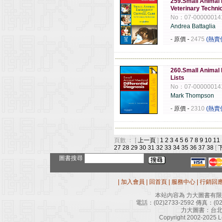
259.Small Animal 
Veterinary Technic
No：07-00000014
Andrea Battaglia
- 原價
-
2475
(熱賣
------------------------------------------------------
260.Small Animal M
Lists
No：07-00000014
Mark Thompson
- 原價
-
2310
(熱賣
------------------------------------------------------
頁數 ： [
上一頁
]
1
2
3
4
5
6
7
8
9
10
11
27
28
29
30
31
32
33
34
35
36
37
38
[
圖書搜尋
|
加入會員
|
回首頁
|
服務中心
|
行銷回
本站內容為 力大圖書有
電話：
(02)2733-2592
傳真：
(0
力大圖書：台北
Copyright 2002-2025 Le