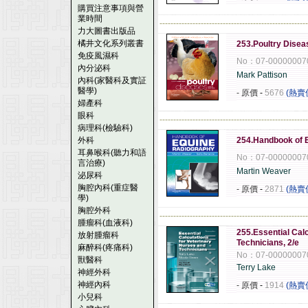
購買注意事項與營
業時間
------------------------------------------------------
力大圖書出版品
橘井文化系列叢書
253.Poultry Diseas
免疫風濕科
No：07-00000007
內分泌科
Mark Pattison
內科(家醫科及實証
醫學)
- 原價
-
5676
(熱賣
婦產科
眼科
------------------------------------------------------
病理科(檢驗科)
外科
254.Handbook of 
耳鼻喉科(聽力和語
No：07-00000007
言治療)
Martin Weaver
泌尿科
胸腔內科(重症醫
- 原價
-
2871
(熱賣
學)
胸腔外科
------------------------------------------------------
腫瘤科(血液科)
255.Essential Cal
放射腫瘤科
Technicians, 2/e
麻醉科(疼痛科)
No：07-00000007
獸醫科
Terry Lake
神經外科
神經內科
- 原價
-
1914
(熱賣
小兒科