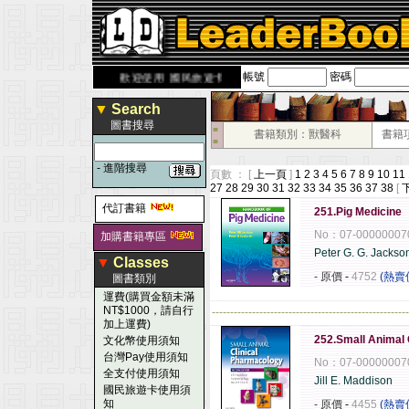
帳號
密碼
rbook.com.tw
歡迎使用 國民旅遊卡！！
▼
Search
圖書搜尋
■
書籍類別：獸醫科
書籍
■
-
進階搜尋
頁數 ： [
上一頁
]
1
2
3
4
5
6
7
8
9
10
11
27
28
29
30
31
32
33
34
35
36
37
38
[
代訂書籍
251.Pig Medicine
No：07-00000007
加購書籍專區
Peter G. G. Jackso
▼
Classes
- 原價
-
4752
(熱賣
圖書類別
運費(購買金額未滿
NT$1000，請自行
------------------------------------------------------
加上運費)
252.Small Animal 
文化幣使用須知
台灣Pay使用須知
No：07-00000007
全支付使用須知
Jill E. Maddison
國民旅遊卡使用須
知
- 原價
-
4455
(熱賣