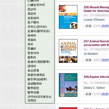
心臟內科
------------------------------------------------------
心臟血管外科
256.Wound Manage
急診科
Guide for Veterin
感染科
No：07-00000007
放射線科
Louise O'Dwyer
核子醫科
- 原價
-
2376
(熱賣
牙科(口腔外科)
皮膚科(醫學美容)
精神科
------------------------------------------------------
胃腸科
257.Animal Nursin
骨科
association with
腎臟科
No：07-00000007
整形外科
Jo Masters
藥劑科
- 原價
-
2937
(熱賣
復健科(運動醫學)
護理科
------------------------------------------------------
食品營養
限量特價專區
258.Equine Infect
解剖學(組織學)
No：07-00000014
基礎醫學科
Debra C. Sellon
醫學模型
醫學掛圖
- 原價
-
5775
(熱賣
SPRINGER庫存出
清專區
------------------------------------------------------