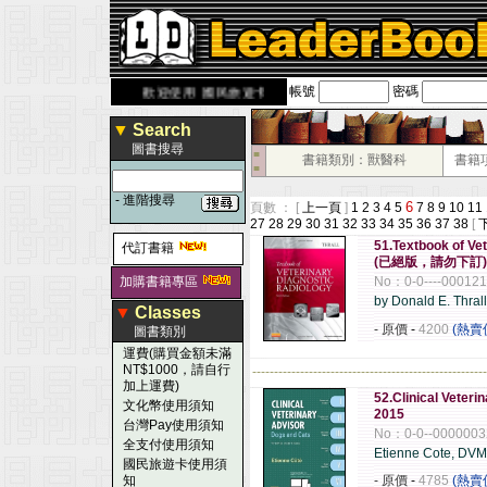
帳號
密碼
rbook.com.tw
歡迎使用 國民旅遊卡！！
▼
Search
圖書搜尋
■
書籍類別：獸醫科
書籍
■
-
進階搜尋
6
頁數 ： [
上一頁
]
1
2
3
4
5
7
8
9
10
11
27
28
29
30
31
32
33
34
35
36
37
38
[
51.Textbook of Vet
代訂書籍
(已絕版，請勿下訂)
加購書籍專區
No：0-0----00012
by Donald E. Thr
▼
Classes
- 原價
-
4200
(熱賣
圖書類別
運費(購買金額未滿
NT$1000，請自行
------------------------------------------------------
加上運費)
52.Clinical Veteri
文化幣使用須知
2015
台灣Pay使用須知
No：0-0--000000
全支付使用須知
Etienne Cote, DV
國民旅遊卡使用須
知
- 原價
-
4785
(熱賣