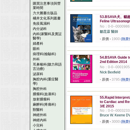
購買注意事項與營
業時間
------------------------------------------------------
力大圖書出版品
53.BSAVA犬、貓超音
橘井文化系列叢書
Feline Ultraso
免疫風濕科
No：0-0--0000986
內分泌科
鄒昆霖 醫師
內科(家醫科及實証
醫學)
- 原價
-
1900
(熱賣
婦產科
眼科
------------------------------------------------------
病理科(檢驗科)
54.BSAVA Guide to
外科
2nd Edition 2014
耳鼻喉科(聽力和語
No：0-0--0001905
言治療)
Nick Bexfield
泌尿科
胸腔內科(重症醫
- 原價
-
3795
(熱賣
學)
胸腔外科
------------------------------------------------------
腫瘤科(血液科)
55.Rapid Interpre
放射腫瘤科
to Cardiac and Re
麻醉科(疼痛科)
3/E 2015
獸醫科
No：0-0--0003233
神經外科
Bruce W. Keene 
神經內科
- 原價
-
3000
(熱賣
小兒科