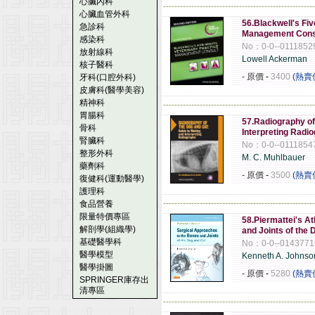
心臟內科
------------------------------------------------------
心臟血管外科
56.Blackwell's Fiv
急診科
Management Consu
感染科
No：0-0--0111852
放射線科
Lowell Ackerman
核子醫科
- 原價
-
3400
(熱賣
牙科(口腔外科)
皮膚科(醫學美容)
精神科
------------------------------------------------------
胃腸科
57.Radiography of
骨科
Interpreting Radi
腎臟科
No：0-0--0111854
整形外科
M. C. Muhlbauer
藥劑科
- 原價
-
3500
(熱賣
復健科(運動醫學)
護理科
------------------------------------------------------
食品營養
限量特價專區
58.Piermattei's A
解剖學(組織學)
and Joints of the 
基礎醫學科
No：0-0--0143771
醫學模型
Kenneth A. Johnso
醫學掛圖
- 原價
-
5280
(熱賣
SPRINGER庫存出
清專區
------------------------------------------------------