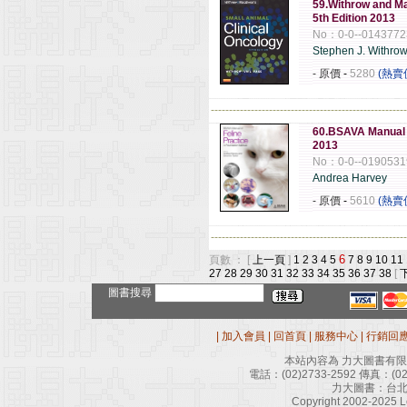
59.Withrow and Ma
5th Edition 2013
No：0-0--0143772
Stephen J. Withro
- 原價
-
5280
(熱賣
------------------------------------------------------
60.BSAVA Manual o
2013
No：0-0--0190531
Andrea Harvey
- 原價
-
5610
(熱賣
------------------------------------------------------
6
頁數 ： [
上一頁
]
1
2
3
4
5
7
8
9
10
11
27
28
29
30
31
32
33
34
35
36
37
38
[
圖書搜尋
|
加入會員
|
回首頁
|
服務中心
|
行銷回
本站內容為 力大圖書有
電話：
(02)2733-2592
傳真：
(0
力大圖書：台北
Copyright 2002-2025 Le