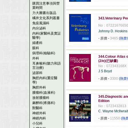
購買注意事項與營
業時間
------------------------------------------------------
力大圖書出版品
橘井文化系列叢書
343.Veterinary Pe
免疫風濕科
No：0722167665
內分泌科
Johnny D. Hoskins
內科(家醫科及實証
醫學)
- 原價
-
3465
(熱賣
婦產科
眼科
------------------------------------------------------
病理科(檢驗科)
344.Colour Atlas o
外科
(2/e)(已缺書)
耳鼻喉科(聽力和語
No：072343168X
言治療)
J S Boyd
泌尿科
胸腔內科(重症醫
- 原價
-
3300
(熱賣
學)
胸腔外科
------------------------------------------------------
腫瘤科(血液科)
345.Diagnostic an
放射腫瘤科
Edition
麻醉科(疼痛科)
No：0723432813
獸醫科
C. Wayne McIlwrai
神經外科
神經內科
- 原價
-
11550
(熱
小兒科