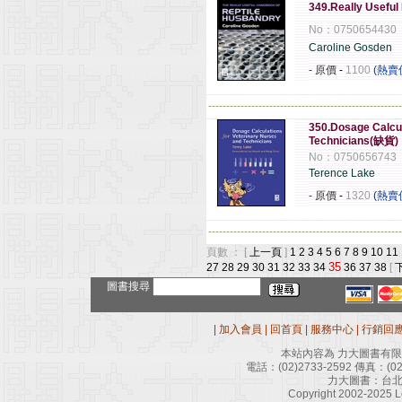
349.Really Useful
No：0750654430
Caroline Gosden
- 原價
-
1100
(熱賣
------------------------------------------------------
350.Dosage Calcul
Technicians(缺貨)
No：0750656743
Terence Lake
- 原價
-
1320
(熱賣
------------------------------------------------------
頁數 ： [
上一頁
]
1
2
3
4
5
6
7
8
9
10
11
35
27
28
29
30
31
32
33
34
36
37
38
[
圖書搜尋
|
加入會員
|
回首頁
|
服務中心
|
行銷回
本站內容為 力大圖書有
電話：
(02)2733-2592
傳真：
(0
力大圖書：台北
Copyright 2002-2025 Le