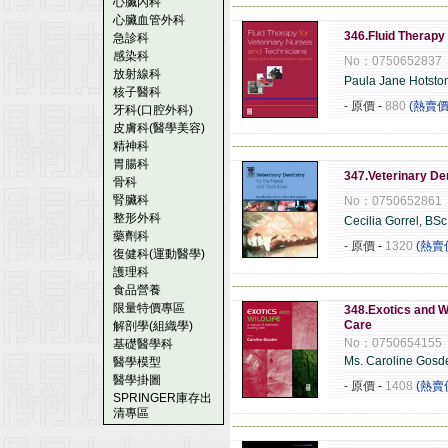
心臟內科
------------------------------------------------------
心臟血管外科
346.Fluid Therapy
急診科
感染科
No：0750652837
放射線科
Paula Jane Hotsto
核子醫科
- 原價
-
880
(熱賣價
牙科(口腔外科)
皮膚科(醫學美容)
精神科
------------------------------------------------------
胃腸科
347.Veterinary Den
骨科
腎臟科
No：0750652861
整形外科
Cecilia Gorrel, BS
藥劑科
- 原價
-
1320
(熱賣
復健科(運動醫學)
護理科
------------------------------------------------------
食品營養
限量特價專區
348.Exotics and Wi
Care
解剖學(組織學)
No：0750654155
基礎醫學科
Ms. Caroline Gosd
醫學模型
醫學掛圖
- 原價
-
1408
(熱賣
SPRINGER庫存出
清專區
------------------------------------------------------