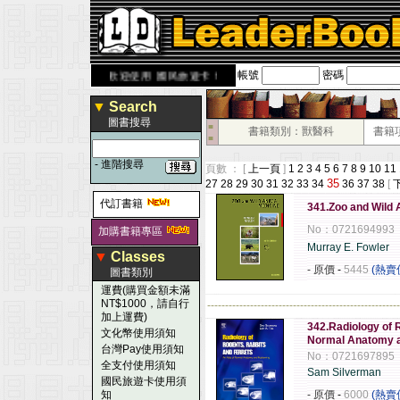
帳號
密碼
ook.com.tw
歡迎使用 國民旅遊卡！！
▼
Search
圖書搜尋
■
書籍類別：獸醫科
書籍
■
-
進階搜尋
頁數 ： [
上一頁
]
1
2
3
4
5
6
7
8
9
10
11
35
27
28
29
30
31
32
33
34
36
37
38
[
代訂書籍
341.Zoo and Wild A
No：0721694993
加購書籍專區
Murray E. Fowler
▼
Classes
- 原價
-
5445
(熱賣
圖書類別
運費(購買金額未滿
NT$1000，請自行
------------------------------------------------------
加上運費)
342.Radiology of R
文化幣使用須知
Normal Anatomy a
台灣Pay使用須知
No：0721697895
全支付使用須知
Sam Silverman
國民旅遊卡使用須
知
- 原價
-
6000
(熱賣