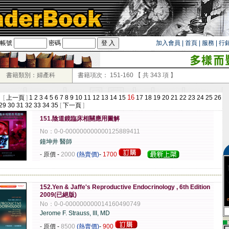
帳號
密碼
加入會員
|
首頁
|
服務
|
行
書籍類別：婦產科
書籍項次：
151-160
【 共
343
項 】
16
 [
上一頁
]
1
2
3
4
5
6
7
8
9
10
11
12
13
14
15
17
18
19
20
21
22
23
24
25
26
29
30
31
32
33
34
35
[
下一頁
]
151.陰道鏡臨床相關應用圖解
No：0-0-000000000000125889411
鐘坤井 醫師
- 原價
-
2000
(熱賣價)
-
1700
-------------------------------------------------------------------------------------------------------------
152.Yen & Jaffe's Reproductive Endocrinology , 6th Edition
2009(已絕版)
No：0-0-000000000014160490749
Jerome F. Strauss, III, MD
▄
- 原價
-
8500
(熱賣價)
-
900