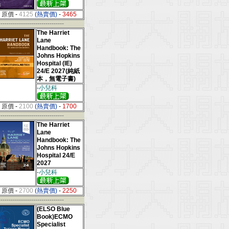
原價
-
4125
(熱賣價)
-
3465
--------------------------------
The Harriet
Lane
Handbook: The
Johns Hopkins
Hospital (IE)
24/E 2027(純紙
本，無電子書)
-小兒科
原價
-
2100
(熱賣價)
-
1700
--------------------------------
The Harriet
Lane
Handbook: The
Johns Hopkins
Hospital 24/E
2027
-小兒科
原價
-
2700
(熱賣價)
-
2250
--------------------------------
(ELSO Blue
Book)ECMO
Specialist