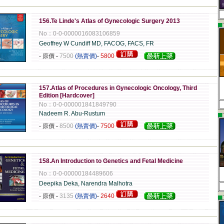
-------------------------------------------------------------------------------------------------------------
156.Te Linde's Atlas of Gynecologic Surgery 2013
▄
No：0-0-0000016083106859
Geoffrey W Cundiff MD, FACOG, FACS, FR
- 原價
-
7500
(熱賣價)
-
5800
-------------------------------------------------------------------------------------------------------------
157.Atlas of Procedures in Gynecologic Oncology, Third
Edition [Hardcover]
No：0-0-000001841849790
▄
Nadeem R. Abu-Rustum
- 原價
-
8500
(熱賣價)
-
7500
-------------------------------------------------------------------------------------------------------------
158.An Introduction to Genetics and Fetal Medicine
No：0-0-00000184489606
Deepika Deka, Narendra Malhotra
▄
- 原價
-
3135
(熱賣價)
-
2640
-------------------------------------------------------------------------------------------------------------