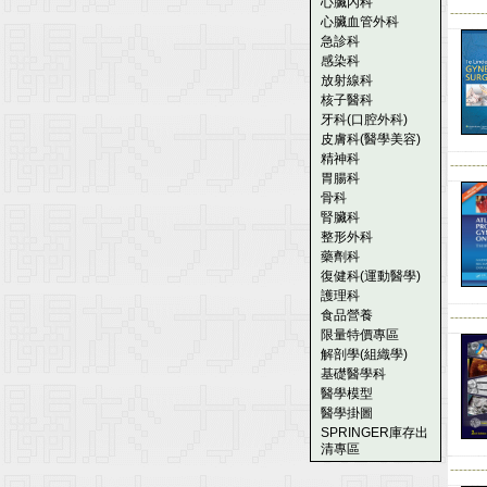
心臟內科
--------
心臟血管外科
急診科
感染科
放射線科
核子醫科
牙科(口腔外科)
皮膚科(醫學美容)
精神科
--------
胃腸科
骨科
腎臟科
整形外科
藥劑科
復健科(運動醫學)
護理科
食品營養
--------
限量特價專區
解剖學(組織學)
基礎醫學科
醫學模型
醫學掛圖
SPRINGER庫存出
清專區
--------