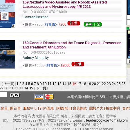
159.Nezhat's Video-Assisted and Robotic-Assisted
Laparoscopy and Hysteroscopy 4/E 2013
No：0-0-000011070116049
Camran Nezhat
- 原價
-
7900
(熱賣價)
-
7200
▄
-------------------------------------------------------------------------------------------------------------
160.Genetic Disorders and the Fetus: Diagnosis, Prevention
and Treatment, 6th Edition
No：0-0-00001405190879
Aubrey Milunsky
- 原價
-
13800
(熱賣價)
-
12000
-------------------------------------------------------------------------------------------------------------
16
 [
上一頁
]
1
2
3
4
5
6
7
8
9
10
11
12
13
14
15
17
18
19
20
21
22
23
24
25
26
29
30
31
32
33
34
35
[
下一頁
]
本網站購物機制使用
SSL+
加密技術，請
入會員
|
回首頁
|
服務中心
|
行銷回應
|
購物須知
|
會員條款
|
關於力大
|
權益申明
|
合作
本站內容為 力大圖書有限公司 所有，未經同意，請勿任意引用轉載
電話：
(02)2733-2592
傳真：
(02)2732-5743
E-mail：
leaderbookco@gmail.com
力大圖書：台北市和平東路二段90巷2號4樓之2
Copyright 2002-2025 LeaderBook CO.,LTD All rights reserved.