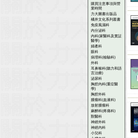
購買注意事項與營
業時間
--------
力大圖書出版品
橘井文化系列叢書
免疫風濕科
內分泌科
內科(家醫科及實証
醫學)
婦產科
眼科
--------
病理科(檢驗科)
外科
耳鼻喉科(聽力和語
言治療)
泌尿科
胸腔內科(重症醫
學)
胸腔外科
--------
腫瘤科(血液科)
放射腫瘤科
麻醉科(疼痛科)
獸醫科
神經外科
神經內科
小兒科