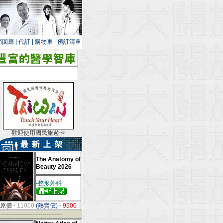
銷回應
|
代訂
|
購物車
|
預訂清單
歡迎使用國民旅遊卡
The Anatomy of
Beauty 2026
-整形外科
原價
-
11000
(熱賣價)
-
9500
--------------------------------