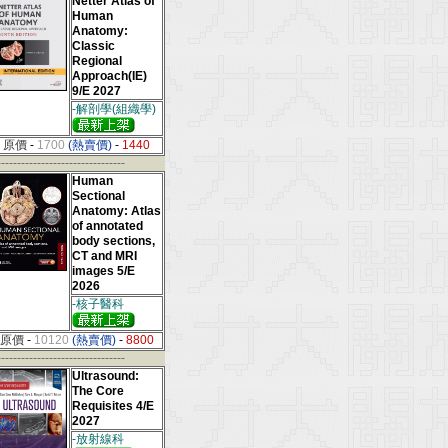
Netter Atlas of
Human
Anatomy:
Classic
Regional
Approach(IE)
9/E 2027
-解剖學(組織學)
原價
-
1700
(熱賣價)
-
1440
--------------------------------
Human
Sectional
Anatomy: Atlas
of annotated
body sections,
CT and MRI
images 5/E
2026
-核子醫科
原價
-
10120
(熱賣價)
-
8800
--------------------------------
Ultrasound:
The Core
Requisites 4/E
2027
-放射線科