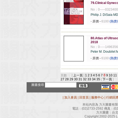
79.Clinical Gyneco
No：0-----032340
Philip J. DiSaia M
- 原價
-
6100
(熱賣
------------------------------------------------------
80.Atlas of Ultra
2018
No：0-----149635
Peter M. Doubilet
- 原價
-
6100
(熱賣
------------------------------------------------------
8
頁數 ： [
上一頁
]
1
2
3
4
5
6
7
9
10
11
27
28
29
30
31
32
33
34
35
[
下一頁
]
圖書搜尋
|
加入會員
|
回首頁
|
服務中心
|
行銷回
本站內容為 力大圖書有
電話：
(02)2733-2592
傳真：
(0
力大圖書：台北
Copyright 2002-2025 Le