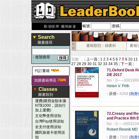
帳號
密碼
erbook.com.tw
歡迎使用 國民旅遊卡！！
▼
Search
圖書搜尋
■
書籍類別：婦產科
書籍
■
-
進階搜尋
8
頁數 ： [
上一頁
]
1
2
3
4
5
6
7
9
10
11
27
28
29
30
31
32
33
34
35
[
下一頁
]
71.Oxford Desk Re
代訂書籍
2/E 2017
加購書籍專區
No：0-----000199
Helen V. Firth
▼
Classes
- 原價
-
4268
(熱賣
圖書類別
運費(購買金額未滿
NT$1000，請自行
------------------------------------------------------
加上運費)
72.Creasy and Res
文化幣使用須知
and Practice 8th E
台灣Pay使用須知
No：0-----000323
全支付使用須知
Robert Resnik MD
國民旅遊卡使用須
知
- 原價
-
7500
(熱賣