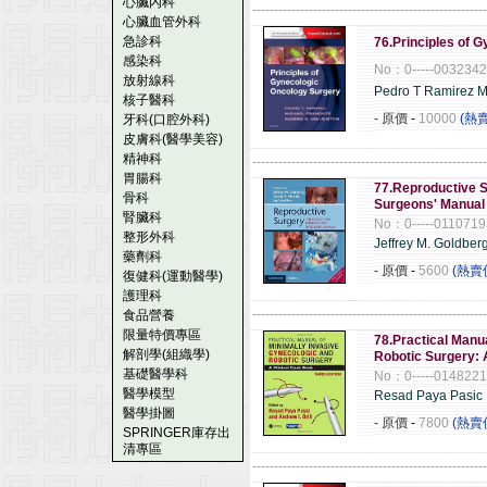
心臟內科
------------------------------------------------------
心臟血管外科
急診科
76.Principles of 
感染科
No：0-----003234
放射線科
Pedro T Ramirez 
核子醫科
- 原價
-
10000
(熱
牙科(口腔外科)
皮膚科(醫學美容)
精神科
------------------------------------------------------
胃腸科
77.Reproductive S
骨科
Surgeons' Manual
腎臟科
No：0-----011071
整形外科
Jeffrey M. Goldber
藥劑科
- 原價
-
5600
(熱賣
復健科(運動醫學)
護理科
------------------------------------------------------
食品營養
限量特價專區
78.Practical Manu
解剖學(組織學)
Robotic Surgery: 
基礎醫學科
No：0-----014822
醫學模型
Resad Paya Pasic
醫學掛圖
- 原價
-
7800
(熱賣
SPRINGER庫存出
清專區
------------------------------------------------------