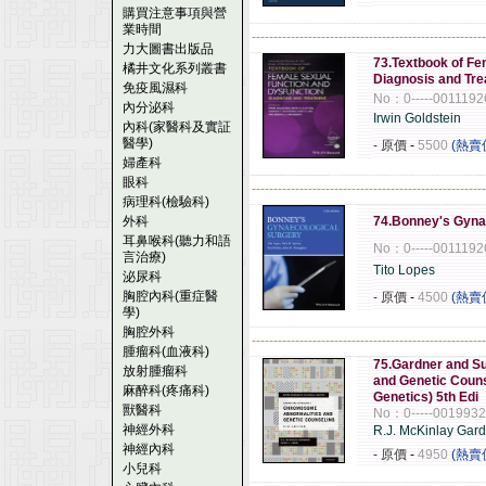
購買注意事項與營
業時間
------------------------------------------------------
力大圖書出版品
73.Textbook of Fe
橘井文化系列叢書
Diagnosis and Tre
免疫風濕科
No：0-----001119
內分泌科
Irwin Goldstein
內科(家醫科及實証
醫學)
- 原價
-
5500
(熱賣
婦產科
眼科
------------------------------------------------------
病理科(檢驗科)
外科
74.Bonney's Gyna
耳鼻喉科(聽力和語
No：0-----001119
言治療)
Tito Lopes
泌尿科
胸腔內科(重症醫
- 原價
-
4500
(熱賣
學)
胸腔外科
------------------------------------------------------
腫瘤科(血液科)
75.Gardner and S
放射腫瘤科
and Genetic Coun
麻醉科(疼痛科)
Genetics) 5th Edi
獸醫科
No：0-----001993
神經外科
R.J. McKinlay Gar
神經內科
- 原價
-
4950
(熱賣
小兒科