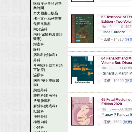
購買注意事項與營
業時間
------------------------------------------------------
力大圖書出版品
63.Textbook of Fe
橘井文化系列叢書
Edition - Two-Vol
免疫風濕科
No：0--------0149
內分泌科
Linda Cardozo
內科(家醫科及實証
醫學)
- 原價
-
14910
(熱
婦產科
眼科
------------------------------------------------------
病理科(檢驗科)
64.Fanaroff and Ma
外科
Volume Set: Diseas
耳鼻喉科(聽力和語
No：0------003235
言治療)
Richard J. Marti
泌尿科
胸腔內科(重症醫
- 原價
-
10500
(熱
學)
胸腔外科
------------------------------------------------------
腫瘤科(血液科)
65.Fetal Medicine:
放射腫瘤科
Edition 2020
麻醉科(疼痛科)
No：0------007020
獸醫科
Pranav P Pandya
神經外科
神經內科
- 原價
-
7500
(熱賣
小兒科