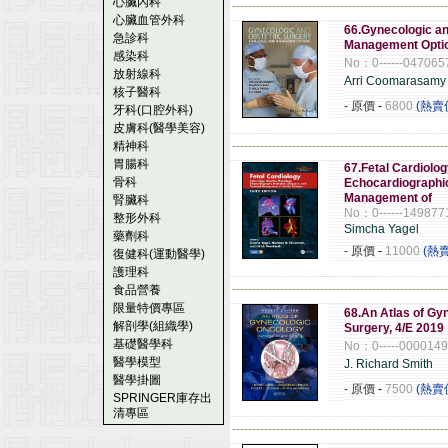
心臟內科
------------------------------------------------------
心臟血管外科
66.Gynecologic an
急診科
Management Opti
感染科
No：0------047065
放射線科
Arri Coomarasamy
核子醫科
- 原價
-
6800
(熱賣
牙科(口腔外科)
皮膚科(醫學美容)
精神科
------------------------------------------------------
胃腸科
67.Fetal Cardiolo
骨科
Echocardiographic
Management of
腎臟科
No：0------149877
整形外科
Simcha Yagel
藥劑科
- 原價
-
11000
(熱
復健科(運動醫學)
護理科
------------------------------------------------------
食品營養
限量特價專區
68.An Atlas of Gy
解剖學(組織學)
Surgery, 4/E 2019
基礎醫學科
No：0-----000014
醫學模型
J. Richard Smith
醫學掛圖
- 原價
-
7500
(熱賣
SPRINGER庫存出
清專區
------------------------------------------------------