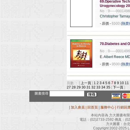
69.Operative Tech
Urogynecology 2
No：0-----000149
Christopher Tarnay
- 原價
-
6500
(熱賣
------------------------------------------------------
70.Diabetes and O
No：0-----000149
E. Albert Reece 
- 原價
-
3500
(熱賣
------------------------------------------------------
7
頁數 ： [
上一頁
]
1
2
3
4
5
6
8
9
10
11
27
28
29
30
31
32
33
34
35
[
下一頁
]
圖書搜尋
|
加入會員
|
回首頁
|
服務中心
|
行銷回
本站內容為 力大圖書有
電話：
(02)2733-2592
傳真：
(0
力大圖書：台北
Copyright 2002-2025 Le