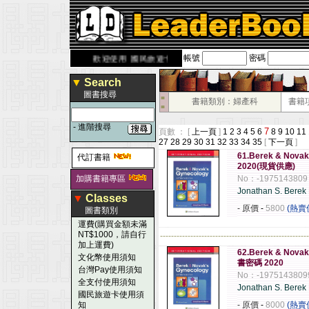
帳號
密碼
rbook.com.tw
歡迎使用 國民旅遊卡！！
▼
Search
圖書搜尋
■
書籍類別：婦產科
書籍
■
-
進階搜尋
7
頁數 ： [
上一頁
]
1
2
3
4
5
6
8
9
10
11
27
28
29
30
31
32
33
34
35
[
下一頁
]
61.Berek & Nov
代訂書籍
2020(現貨供應)
加購書籍專區
No：-1975143809
Jonathan S. Bere
▼
Classes
- 原價
-
5800
(熱賣
圖書類別
運費(購買金額未滿
NT$1000，請自行
------------------------------------------------------
加上運費)
62.Berek & Nov
文化幣使用須知
書密碼 2020
台灣Pay使用須知
No：-1975143809
全支付使用須知
Jonathan S. Bere
國民旅遊卡使用須
知
- 原價
-
8000
(熱賣