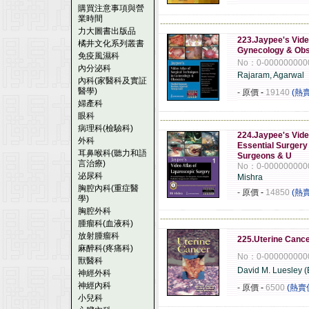
購買注意事項與營
業時間
------------------------------------------------------
力大圖書出版品
223.Jaypee's Vide
橘井文化系列叢書
Gynecology & Obs
免疫風濕科
No：0-000000000
內分泌科
Rajaram, Agarwal
內科(家醫科及實証
醫學)
- 原價
-
19140
(熱
婦產科
眼科
------------------------------------------------------
病理科(檢驗科)
224.Jaypee's Vide
外科
Essential Surgery
耳鼻喉科(聽力和語
Surgeons & U
言治療)
No：0-000000000
泌尿科
Mishra
胸腔內科(重症醫
- 原價
-
14850
(熱
學)
胸腔外科
------------------------------------------------------
腫瘤科(血液科)
放射腫瘤科
225.Uterine Canc
麻醉科(疼痛科)
No：0-000000000
獸醫科
David M. Luesley (
神經外科
神經內科
- 原價
-
6500
(熱賣
小兒科