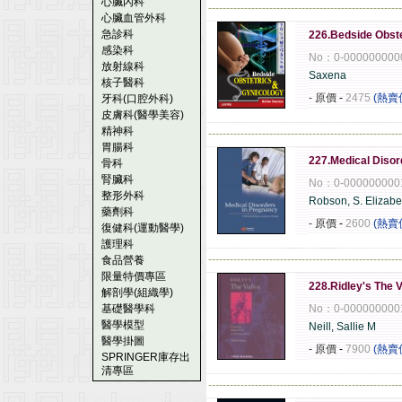
心臟內科
------------------------------------------------------
心臟血管外科
急診科
226.Bedside Obst
感染科
No：0-000000000
放射線科
Saxena
核子醫科
- 原價
-
2475
(熱賣
牙科(口腔外科)
皮膚科(醫學美容)
精神科
------------------------------------------------------
胃腸科
227.Medical Disor
骨科
腎臟科
No：0-000000000
整形外科
Robson, S. Elizabe
藥劑科
- 原價
-
2600
(熱賣
復健科(運動醫學)
護理科
------------------------------------------------------
食品營養
限量特價專區
228.Ridley's The V
解剖學(組織學)
基礎醫學科
No：0-000000000
醫學模型
Neill, Sallie M
醫學掛圖
- 原價
-
7900
(熱賣
SPRINGER庫存出
清專區
------------------------------------------------------