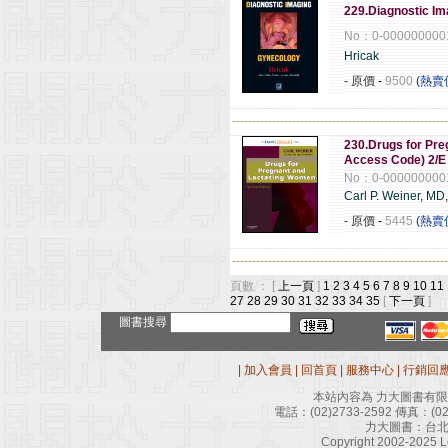
229.Diagnostic Im
No：0-000000000
Hricak
- 原價
-
9500
(熱賣
------------------------------------------------------
230.Drugs for Pre
Access Code) 2/E
No：0-000000000
Carl P. Weiner, M
- 原價
-
5445
(熱賣
------------------------------------------------------
頁數 ： [
上一頁
]
1
2
3
4
5
6
7
8
9
10
11
27
28
29
30
31
32
33
34
35
[
下一頁
]
圖書搜尋
|
加入會員
|
回首頁
|
服務中心
|
行銷回
本站內容為 力大圖書有
電話：
(02)2733-2592
傳真：
(0
力大圖書：台北
Copyright 2002-2025 Le