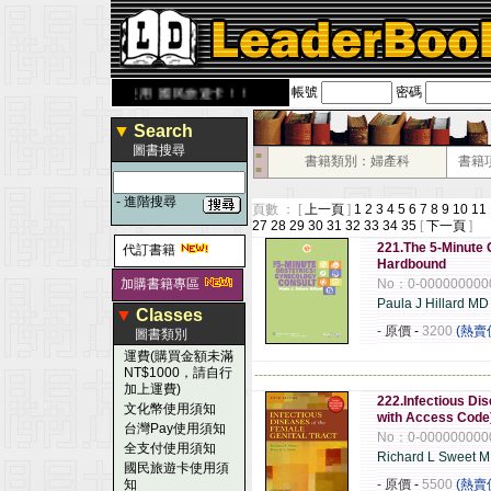
帳號
密碼
om.tw
歡迎使用 國民旅遊卡！！
▼
Search
圖書搜尋
■
書籍類別：婦產科
書籍
■
-
進階搜尋
頁數 ： [
上一頁
]
1
2
3
4
5
6
7
8
9
10
11
27
28
29
30
31
32
33
34
35
[
下一頁
]
221.The 5-Minute 
代訂書籍
Hardbound
加購書籍專區
No：0-000000000
Paula J Hillard MD
▼
Classes
- 原價
-
3200
(熱賣
圖書類別
運費(購買金額未滿
NT$1000，請自行
------------------------------------------------------
加上運費)
222.Infectious Dis
文化幣使用須知
with Access Code)
台灣Pay使用須知
No：0-000000000
全支付使用須知
Richard L Sweet 
國民旅遊卡使用須
知
- 原價
-
5500
(熱賣