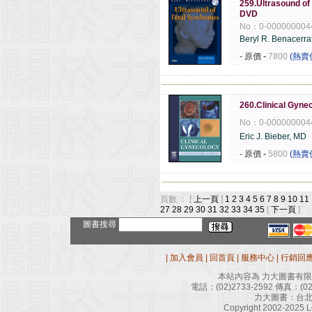
259.Ultrasound of 
DVD
No：0-000000004
Beryl R. Benacerra
- 原價
-
7800
(熱賣
------------------------------------------------------
260.Clinical Gyne
No：0-000000004
Eric J. Bieber, MD
- 原價
-
5800
(熱賣
------------------------------------------------------
頁數 ： [
上一頁
]
1
2
3
4
5
6
7
8
9
10
11
27
28
29
30
31
32
33
34
35
[
下一頁
]
圖書搜尋
|
加入會員
|
回首頁
|
服務中心
|
行銷回
本站內容為 力大圖書有
電話：
(02)2733-2592
傳真：
(0
力大圖書：台北
Copyright 2002-2025 Le