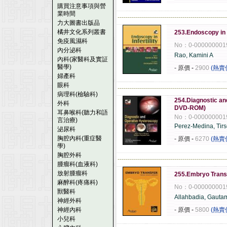
購買注意事項與營
業時間
------------------------------------------------------
力大圖書出版品
橘井文化系列叢書
253.Endoscopy in 
免疫風濕科
No：0-000000001
內分泌科
Rao, Kamini A
內科(家醫科及實証
醫學)
- 原價
-
2900
(熱賣
婦產科
眼科
------------------------------------------------------
病理科(檢驗科)
254.Diagnostic an
外科
DVD-ROM)
耳鼻喉科(聽力和語
No：0-000000001
言治療)
Perez-Medina, Tir
泌尿科
胸腔內科(重症醫
- 原價
-
6270
(熱賣
學)
胸腔外科
------------------------------------------------------
腫瘤科(血液科)
放射腫瘤科
255.Embryo Trans
麻醉科(疼痛科)
No：0-000000001
獸醫科
Allahbadia, Gauta
神經外科
神經內科
- 原價
-
5800
(熱賣
小兒科