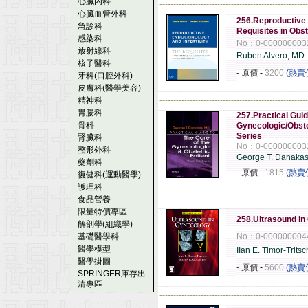
心臟內科
------------------------------------------------------
心臟血管外科
256.Reproductive E
急診科
Requisites in Obs
感染科
No：0-000000003
放射線科
Ruben Alvero, MD
核子醫科
- 原價
-
3200
(熱賣
牙科(口腔外科)
皮膚科(醫學美容)
精神科
------------------------------------------------------
胃腸科
257.Practical Guid
骨科
Gynecologic/Obstet
Series
腎臟科
No：0-000000003
整形外科
George T. Danaka
藥劑科
- 原價
-
1815
(熱賣
復健科(運動醫學)
護理科
------------------------------------------------------
食品營養
限量特價專區
258.Ultrasound in
解剖學(組織學)
基礎醫學科
No：0-000000004
醫學模型
IIan E. Timor-Trits
醫學掛圖
- 原價
-
5600
(熱賣
SPRINGER庫存出
清專區
------------------------------------------------------