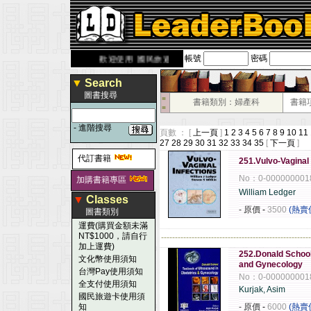
帳號
密碼
derbook.com.tw
歡迎使用 國民旅遊卡！！
▼
Search
圖書搜尋
■
書籍類別：婦產科
書籍
■
-
進階搜尋
頁數 ： [
上一頁
]
1
2
3
4
5
6
7
8
9
10
11
27
28
29
30
31
32
33
34
35
[
下一頁
]
代訂書籍
251.Vulvo-Vaginal 
No：0-000000001
加購書籍專區
William Ledger
▼
Classes
- 原價
-
3500
(熱賣
圖書類別
運費(購買金額未滿
NT$1000，請自行
------------------------------------------------------
加上運費)
252.Donald School
文化幣使用須知
and Gynecology
台灣Pay使用須知
No：0-000000001
全支付使用須知
Kurjak, Asim
國民旅遊卡使用須
知
- 原價
-
6000
(熱賣