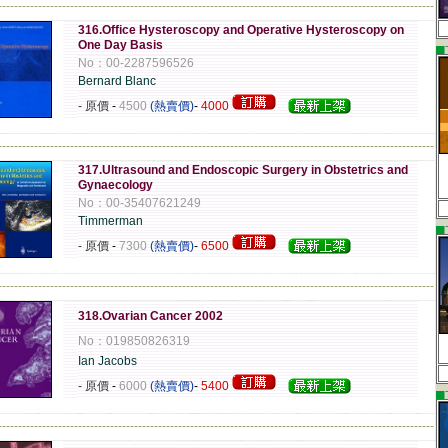
-------------------------------------------------------------------------------------------------------------
316.Office Hysteroscopy and Operative Hysteroscopy on
One Day Basis
▄
No：00-2287596526
Bernard Blanc
- 原價
-
4500
(熱賣價)
-
4000
-------------------------------------------------------------------------------------------------------------
317.Ultrasound and Endoscopic Surgery in Obstetrics and
Gynaecology
No：00-35407621249
Timmerman
▄
- 原價
-
7300
(熱賣價)
-
6500
-------------------------------------------------------------------------------------------------------------
318.Ovarian Cancer 2002
No：019850826319
Ian Jacobs
- 原價
-
6000
(熱賣價)
-
5400
▄
-------------------------------------------------------------------------------------------------------------