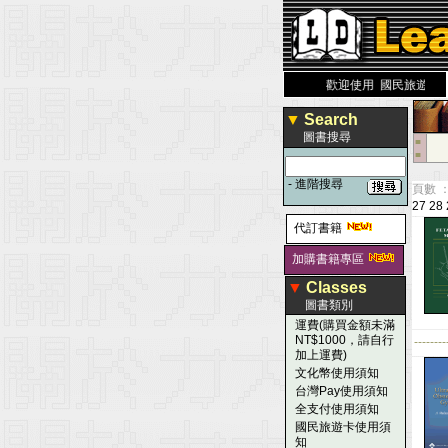
力 大 醫 學 圖 書 網
www.leaderbook.com.tw
歡迎使用 國民旅遊卡！！
▼
Search
圖書搜尋
■
■
-
進階搜尋
頁數 ：
27
28
代訂書籍
加購書籍專區
▼
Classes
圖書類別
運費(購買金額未滿
NT$1000，請自行
--------
加上運費)
文化幣使用須知
台灣Pay使用須知
全支付使用須知
國民旅遊卡使用須
知