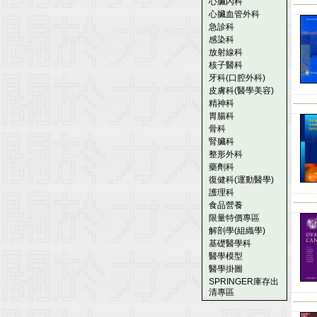
心臟內科
--------
心臟血管外科
急診科
感染科
放射線科
核子醫科
牙科(口腔外科)
皮膚科(醫學美容)
精神科
--------
胃腸科
骨科
腎臟科
整形外科
藥劑科
復健科(運動醫學)
護理科
--------
食品營養
限量特價專區
解剖學(組織學)
基礎醫學科
醫學模型
醫學掛圖
SPRINGER庫存出
清專區
--------