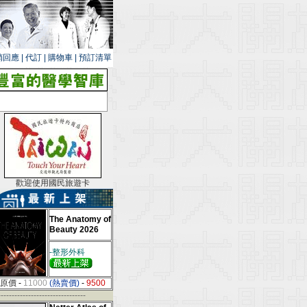
銷回應
|
代訂
|
購物車
|
預訂清單
歡迎使用國民旅遊卡
The Anatomy of
Beauty 2026
-整形外科
原價
-
11000
(熱賣價)
-
9500
--------------------------------