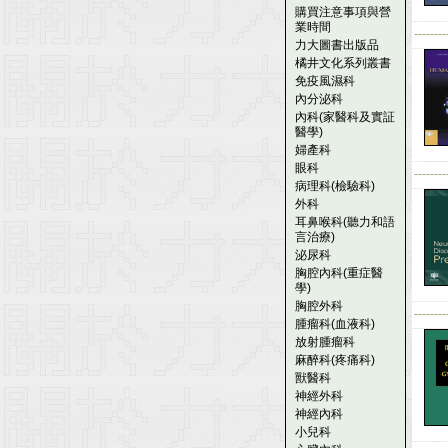
購買注意事項與營
業時間
--------
力大圖書出版品
橘井文化系列叢書
免疫風濕科
內分泌科
內科(家醫科及實証
醫學)
婦產科
眼科
--------
病理科(檢驗科)
外科
耳鼻喉科(聽力和語
言治療)
泌尿科
胸腔內科(重症醫
學)
胸腔外科
--------
腫瘤科(血液科)
放射腫瘤科
麻醉科(疼痛科)
獸醫科
神經外科
神經內科
小兒科