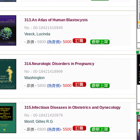
-------------------------------------------------------------------------------------------------------------
313.An Atlas of Human Blastocysts
No：00-18421416949
Veeck, Lucinda
- 原價
-
5800
(熱賣價)
-
5000
▄
-------------------------------------------------------------------------------------------------------------
314.Neurologic Disorders in Pregnancy
No：00-18421418999
Washington
- 原價
-
5800
(熱賣價)
-
5000
-------------------------------------------------------------------------------------------------------------
315.Infectious Diseases in Obstetrics and Gynecology
▄
No：00-18421420979
Monif, Gilles R.G
- 原價
-
6900
(熱賣價)
-
5500