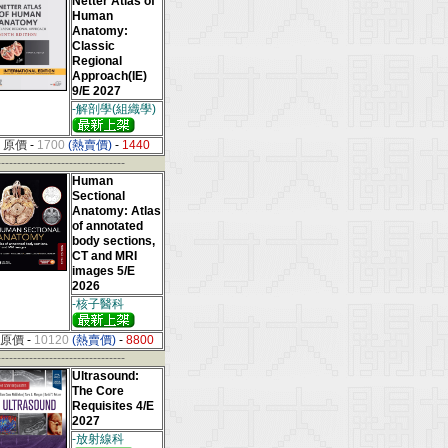
Netter Atlas of
Human
Anatomy:
Classic
Regional
Approach(IE)
9/E 2027
-解剖學(組織學)
原價
-
1700
(熱賣價)
-
1440
--------------------------------
Human
Sectional
Anatomy: Atlas
of annotated
body sections,
CT and MRI
images 5/E
2026
-核子醫科
原價
-
10120
(熱賣價)
-
8800
--------------------------------
Ultrasound:
The Core
Requisites 4/E
2027
-放射線科