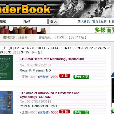
帳號
密碼
加入會員
|
首頁
|
服務
|
行
書籍類別：婦產科
書籍項次：
311-320
【 共
343
項 】
 [
上一頁
]
1
2
3
4
5
6
7
8
9
10
11
12
13
14
15
16
17
18
19
20
21
22
23
24
25
26
32
29
30
31
33
34
35
[
下一頁
]
311.Fetal Heart Rate Monitoring , Hardbound
No：00-07817352469
Roger K. Freeman MD
- 原價
-
3200
(熱賣價)
-
2900
-------------------------------------------------------------------------------------------------------------
312.Atlas of Ultrasound in Obstetrics and
Gynecology+CDROM
No：00-07817363319
Peter M. Doubilet MD, PhD
▄
- 原價
-
6500
(熱賣價)
-
5500