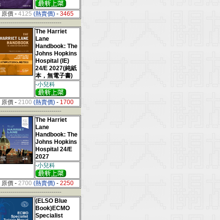
原價
-
4125
(熱賣價)
-
3465
--------------------------------
The Harriet
Lane
Handbook: The
Johns Hopkins
Hospital (IE)
24/E 2027(純紙
本，無電子書)
-小兒科
原價
-
2100
(熱賣價)
-
1700
--------------------------------
The Harriet
Lane
Handbook: The
Johns Hopkins
Hospital 24/E
2027
-小兒科
原價
-
2700
(熱賣價)
-
2250
--------------------------------
(ELSO Blue
Book)ECMO
Specialist