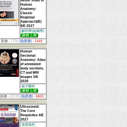
Netter Atlas of
Human
Anatomy:
Classic
Regional
Approach(IE)
9/E 2027
-解剖學(組織學)
原價
-
1700
(熱賣價)
-
1440
--------------------------------
Human
Sectional
Anatomy: Atlas
of annotated
body sections,
CT and MRI
images 5/E
2026
-核子醫科
原價
-
10120
(熱賣價)
-
8800
--------------------------------
Ultrasound:
The Core
Requisites 4/E
2027
-放射線科