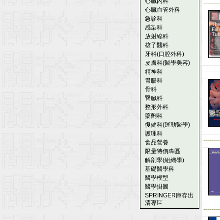
心臟內科
--------
心臟血管外科
急診科
感染科
放射線科
核子醫科
牙科(口腔外科)
皮膚科(醫學美容)
精神科
--------
胃腸科
骨科
腎臟科
整形外科
藥劑科
復健科(運動醫學)
護理科
--------
食品營養
限量特價專區
解剖學(組織學)
基礎醫學科
醫學模型
醫學掛圖
SPRINGER庫存出
清專區
--------