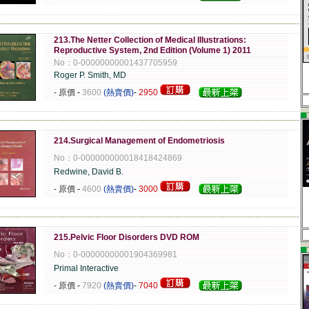
-------------------------------------------------------------------------------------------------------------
213.The Netter Collection of Medical Illustrations:
Reproductive System, 2nd Edition (Volume 1) 2011
No：0-00000000001437705959
Roger P. Smith, MD
- 原價
-
3600
(熱賣價)
-
2950
▄
-------------------------------------------------------------------------------------------------------------
214.Surgical Management of Endometriosis
No：0-000000000018418424869
Redwine, David B.
- 原價
-
4600
(熱賣價)
-
3000
-------------------------------------------------------------------------------------------------------------
215.Pelvic Floor Disorders DVD ROM
▄
No：0-00000000001904369981
Primal Interactive
- 原價
-
7920
(熱賣價)
-
7040