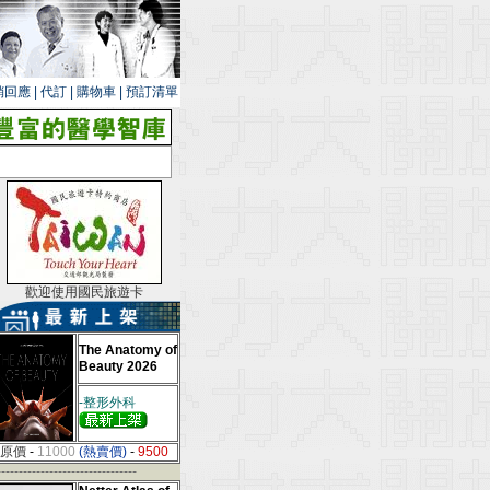
銷回應
|
代訂
|
購物車
|
預訂清單
歡迎使用國民旅遊卡
The Anatomy of
Beauty 2026
-整形外科
原價
-
11000
(熱賣價)
-
9500
--------------------------------