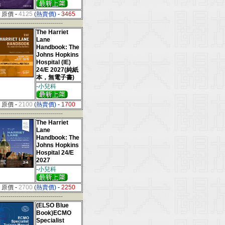
原價
-
4125
(熱賣價)
-
3465
--------------------------------
The Harriet
Lane
Handbook: The
Johns Hopkins
Hospital (IE)
24/E 2027(純紙
本，無電子書)
-小兒科
原價
-
2100
(熱賣價)
-
1700
--------------------------------
The Harriet
Lane
Handbook: The
Johns Hopkins
Hospital 24/E
2027
-小兒科
原價
-
2700
(熱賣價)
-
2250
--------------------------------
(ELSO Blue
Book)ECMO
Specialist