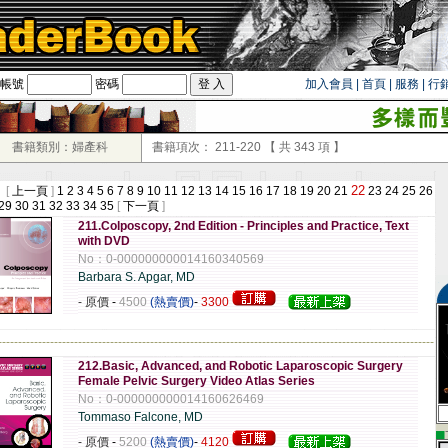
帳號
密碼
加入會員
|
首頁
|
服務
|
行
！
書籍類別：婦產科
書籍項次：
211-220
【 共
343
項 】
22
 [
上一頁
]
1
2
3
4
5
6
7
8
9
10
11
12
13
14
15
16
17
18
19
20
21
23
24
25
26
29
30
31
32
33
34
35
[
下一頁
]
211.Colposcopy, 2nd Edition - Principles and Practice, Text
with DVD
No：0-000000000014160340569
Barbara S. Apgar, MD
- 原價
-
4500
(熱賣價)
-
3300
-------------------------------------------------------------------------------------------------------------
212.Basic, Advanced, and Robotic Laparoscopic Surgery
Female Pelvic Surgery Video Atlas Series
No：0-000000000014160626469
Tommaso Falcone, MD
▄
- 原價
-
5200
(熱賣價)
-
4120