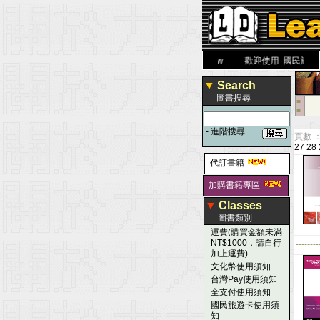
力 大 醫 學 圖 書 網
www.leaderbook.com.tw
歡迎使用 國民旅遊卡！
▼
Search
圖書搜尋
■
■
-
進階搜尋
頁數 ：
27
28
代訂書籍
加購書籍專區
▼
Classes
圖書類別
運費(購買金額未滿
NT$1000，請自行
--------
加上運費)
文化幣使用須知
台灣Pay使用須知
全支付使用須知
國民旅遊卡使用須
知