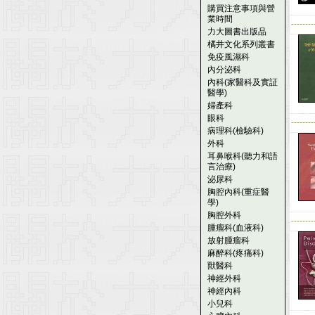
購買注意事項與營
業時間
--------
力大圖書出版品
橘井文化系列叢書
免疫風濕科
內分泌科
內科(家醫科及實証
醫學)
婦產科
眼科
--------
病理科(檢驗科)
外科
耳鼻喉科(聽力和語
言治療)
泌尿科
胸腔內科(重症醫
學)
胸腔外科
--------
腫瘤科(血液科)
放射腫瘤科
麻醉科(疼痛科)
獸醫科
神經外科
神經內科
小兒科